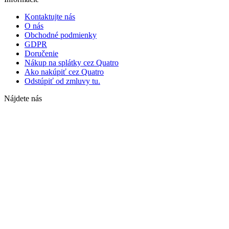
Kontaktujte nás
O nás
Obchodné podmienky
GDPR
Doručenie
Nákup na splátky cez Quatro
Ako nakúpiť cez Quatro
Odstúpiť od zmluvy tu.
Nájdete nás