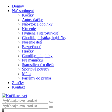
Domov
Náš sortiment
Kočíky
Autosedačky
Nábytok a doplnky
Kŕmenie
Hygiena a starostlivosť
Chodítka, lehátka, hojdačky
Nosenie detí
Bezpečnosť
Hračky
Cumlíky a doplnky
Pre mamičku
Starostlivosť o dieťa
Športové potreby
Móda
Parfémy do prania
Značky
Kontakt
0