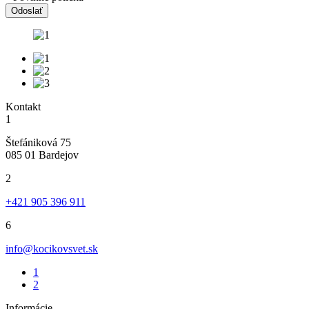
Odoslať
Kontakt
1
Štefániková 75
085 01 Bardejov
2
+421 905 396 911
6
info@kocikovsvet.sk
1
2
Informácie