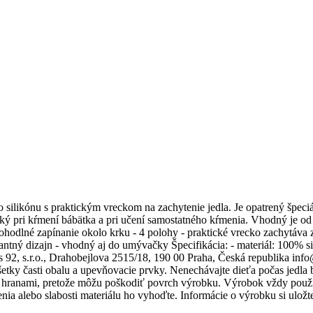
silikónu s praktickým vreckom na zachytenie jedla. Je opatrený špec
ký pri kŕmení bábätka a pri učení samostatného kŕmenia. Vhodný je od 
ohodlné zapínanie okolo krku - 4 polohy - praktické vrecko zachytáva
antný dizajn - vhodný aj do umývačky Špecifikácia: - materiál: 100% si
: ags 92, s.r.o., Drahobejlova 2515/18, 190 00 Praha, Česká republi
šetky časti obalu a upevňovacie prvky. Nenechávajte dieťa počas jedla
rými hranami, pretože môžu poškodiť povrch výrobku. Výrobok vždy pou
a alebo slabosti materiálu ho vyhoďte. Informácie o výrobku si uložte