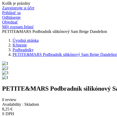
Košík je prázdny
Zaregistrujte si účet
Prihlásiť sa
Odhlásenie
Objednať
Môj zoznam želaní
PETITE&MARS Podbradník silikónový Sam Beige Dandelion
Úvodná stránka
Kŕmenie
Podbradníky
PETITE&MARS Podbradník silikónový Sam Beige Dandelio
PETITE&MARS Podbradník silikónový Sa
0 review
Availability :
Skladom
8,25 €
S DPH