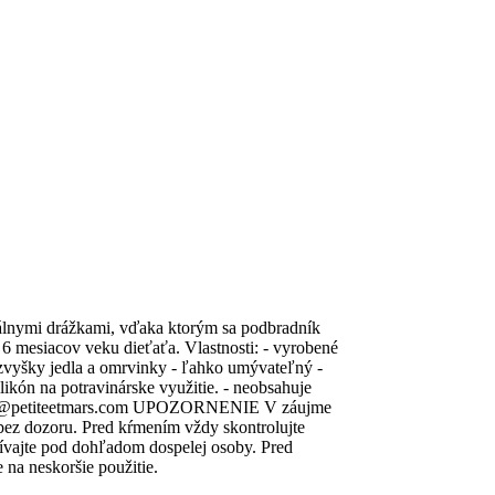
iálnymi drážkami, vďaka ktorým sa podbradník
6 mesiacov veku dieťaťa. Vlastnosti: - vyrobené
 zvyšky jedla a omrvinky - ľahko umývateľný -
likón na potravinárske využitie. - neobsahuje
ka info@petiteetmars.com UPOZORNENIE V záujme
 bez dozoru. Pred kŕmením vždy skontrolujte
žívajte pod dohľadom dospelej osoby. Pred
 na neskoršie použitie.