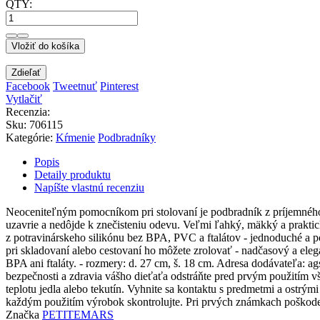
QTY:
Vložiť do košíka
Zdieľať
Facebook
Tweetnuť
Pinterest
Vytlačiť
Recenzia:
Sku
:
706115
Kategórie:
Kŕmenie
Podbradníky
Popis
Detaily produktu
Napíšte vlastnú recenziu
Neoceniteľným pomocníkom pri stolovaní je podbradník z príjemného 
uzavrie a nedôjde k znečisteniu odevu. Veľmi ľahký, mäkký a praktic
z potravinárskeho silikónu bez BPA, PVC a ftalátov - jednoduché a p
pri skladovaní alebo cestovaní ho môžete zrolovať - nadčasový a eleg
BPA ani ftaláty. - rozmery: d. 27 cm, š. 18 cm. Adresa dodávateľa
bezpečnosti a zdravia vášho dieťaťa odstráňte pred prvým použitím v
teplotu jedla alebo tekutín. Vyhnite sa kontaktu s predmetmi a ost
každým použitím výrobok skontrolujte. Pri prvých známkach poškodeni
Značka
PETITEMARS