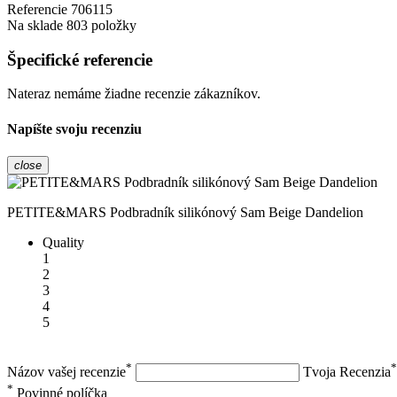
Referencie
706115
Na sklade
803 položky
Špecifické referencie
Nateraz nemáme žiadne recenzie zákazníkov.
Napíšte svoju recenziu
close
PETITE&MARS Podbradník silikónový Sam Beige Dandelion
Quality
1
2
3
4
5
*
*
Názov vašej recenzie
Tvoja Recenzia
*
Povinné políčka