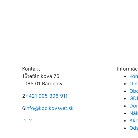
Kontakt
Informác
1
Štefániková 75
Kon
085 01 Bardejov
O n
Obc
2
+421 905 396 911
GD
Dor
6
info@kocikovsvet.sk
Nák
1
2
Ako
Ods