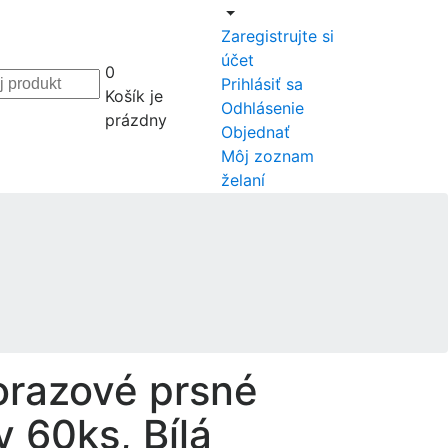
Zaregistrujte si
účet
0
Prihlásiť sa
Košík je
Odhlásenie
prázdny
Objednať
Môj zoznam
želaní
razové prsné
y 60ks, Bílá