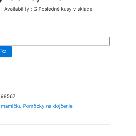
Availability :

Posledné kusy v sklade
šíka
498567
 mamičku
Pomôcky na dojčenie