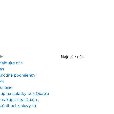
ie
Nájdete nás
taktujte nás
ás
hodné podmienky
PR
učenie
up na splátky cez Quatro
 nakúpiť cez Quatro
túpiť od zmluvy tu.