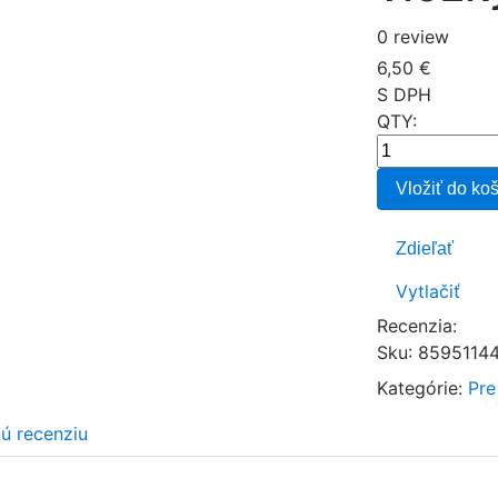
0 review
6,50 €
S DPH
QTY:
Vložiť do ko
Zdieľať
Vytlačiť
Recenzia:
Sku
:
8595114
Kategórie:
Pre
nú recenziu