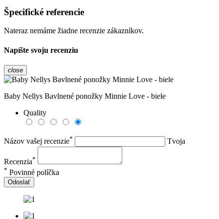
Špecifické referencie
Nateraz nemáme žiadne recenzie zákazníkov.
Napíšte svoju recenziu
close
Baby Nellys Bavlnené ponožky Minnie Love - biele
Quality
*
Názov vašej recenzie
Tvoja
*
Recenzia
*
Povinné políčka
Odoslať