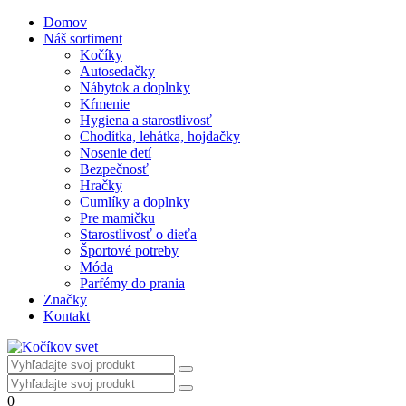
Domov
Náš sortiment
Kočíky
Autosedačky
Nábytok a doplnky
Kŕmenie
Hygiena a starostlivosť
Chodítka, lehátka, hojdačky
Nosenie detí
Bezpečnosť
Hračky
Cumlíky a doplnky
Pre mamičku
Starostlivosť o dieťa
Športové potreby
Móda
Parfémy do prania
Značky
Kontakt
0