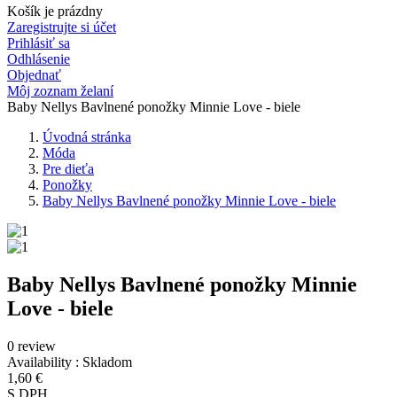
Košík je prázdny
Zaregistrujte si účet
Prihlásiť sa
Odhlásenie
Objednať
Môj zoznam želaní
Baby Nellys Bavlnené ponožky Minnie Love - biele
Úvodná stránka
Móda
Pre dieťa
Ponožky
Baby Nellys Bavlnené ponožky Minnie Love - biele
Baby Nellys Bavlnené ponožky Minnie
Love - biele
0 review
Availability :
Skladom
1,60 €
S DPH