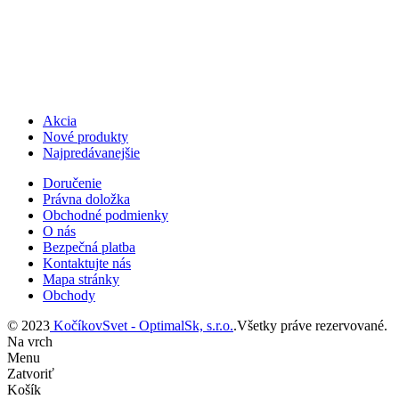
Akcia
Nové produkty
Najpredávanejšie
Doručenie
Právna doložka
Obchodné podmienky
O nás
Bezpečná platba
Kontaktujte nás
Mapa stránky
Obchody
© 2023
KočíkovSvet - OptimalSk, s.r.o.
.Všetky práve rezervované.
Na vrch
Menu
Zatvoriť
Košík