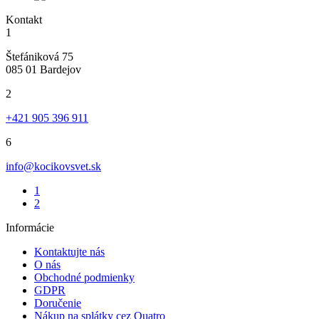
Kontakt
1
Štefániková 75
085 01 Bardejov
2
+421 905 396 911
6
info@kocikovsvet.sk
1
2
Informácie
Kontaktujte nás
O nás
Obchodné podmienky
GDPR
Doručenie
Nákup na splátky cez Quatro