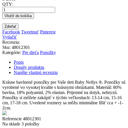
QTY:
Vložiť do košíka
Zdieľať
Facebook
Tweetnuť
Pinterest
Vytlačiť
Recenzia:
Sku
:
48012301
Kategórie:
Pre dieťa
Ponožky
Popis
Detaily produktu
Napíšte vlastnú recenziu
Krásne bavlnené ponožky pre Vaše deti Baby Nellys ®. Ponožky sú
vyrobené vo vysokej kvalite s krásnymi obrázkami. Materiál: 80%
bavlna, 18% polyamid, 2% elastan. Prijemné na dotyk, nehryzú.
Ponožky si môžete zakúpiť v týchto veľkostiach: 13-14 cm, 15-16
cm, 17-18 cm. Uvedené rozmery sa môžu minimálne líšiť cca + -1-
2cm.
Referencie
48012301
Na sklade
3 položky