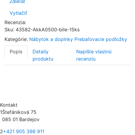
Zdieľať
Vytlačiť
Recenzia:
Sku
:
43582-AkkA0500-bile-15ks
Kategórie:
Nábytok a doplnky
Prebaľovacie podložky
Popis
Detaily
Napíšte vlastnú
produktu
recenziu
Kontakt
1
Štefániková 75
085 01 Bardejov
2
+421 905 396 911