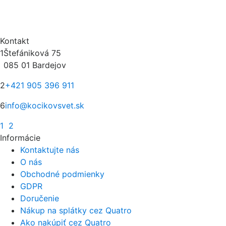
Kontakt
1
Štefániková 75
085 01 Bardejov
2
+421 905 396 911
6
info@kocikovsvet.sk
1
2
Informácie
Kontaktujte nás
O nás
Obchodné podmienky
GDPR
Doručenie
Nákup na splátky cez Quatro
Ako nakúpiť cez Quatro