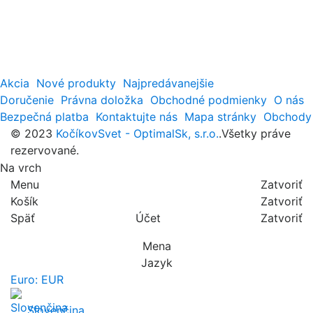
Akcia
Nové produkty
Najpredávanejšie
Doručenie
Právna doložka
Obchodné podmienky
O nás
Bezpečná platba
Kontaktujte nás
Mapa stránky
Obchody
© 2023
KočíkovSvet - OptimalSk, s.r.o.
.Všetky práve
rezervované.
Na vrch
Menu
Zatvoriť
Košík
Zatvoriť
Späť
Účet
Zatvoriť
Mena
Jazyk
Euro: EUR
Slovenčina