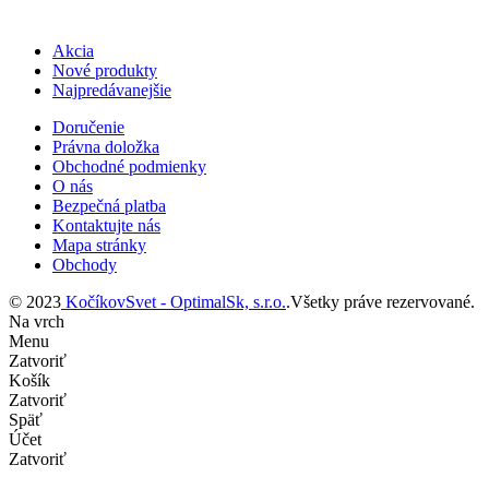
Akcia
Nové produkty
Najpredávanejšie
Doručenie
Právna doložka
Obchodné podmienky
O nás
Bezpečná platba
Kontaktujte nás
Mapa stránky
Obchody
© 2023
KočíkovSvet - OptimalSk, s.r.o.
.Všetky práve rezervované.
Na vrch
Menu
Zatvoriť
Košík
Zatvoriť
Späť
Účet
Zatvoriť