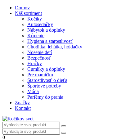
Domov
Náš sortiment
Kočíky
Autosedačky
Nábytok a doplnky
Kŕmenie
Hygiena a starostlivosť
Chodítka, lehátka, hojdačky
Nosenie detí
Bezpečnosť
Hračky
Cumlíky a doplnky
Pre mamičku
Starostlivosť o dieťa
Športové potreby
Móda
Parfémy do prania
Značky
Kontakt
0