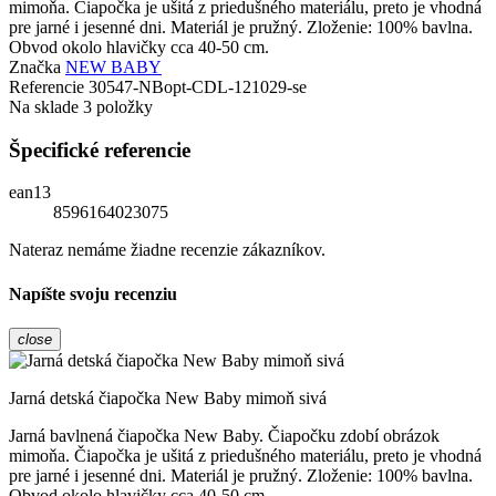
mimoňa. Čiapočka je ušitá z priedušného materiálu, preto je vhodná
pre jarné i jesenné dni. Materiál je pružný. Zloženie: 100% bavlna.
Obvod okolo hlavičky cca 40-50 cm.
Značka
NEW BABY
Referencie
30547-NBopt-CDL-121029-se
Na sklade
3 položky
Špecifické referencie
ean13
8596164023075
Nateraz nemáme žiadne recenzie zákazníkov.
Napíšte svoju recenziu
close
Jarná detská čiapočka New Baby mimoň sivá
Jarná bavlnená čiapočka New Baby. Čiapočku zdobí obrázok
mimoňa. Čiapočka je ušitá z priedušného materiálu, preto je vhodná
pre jarné i jesenné dni. Materiál je pružný. Zloženie: 100% bavlna.
Obvod okolo hlavičky cca 40-50 cm.