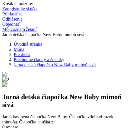
Košík je prázdny
Zaregistrujte si účet
Prihlásiť sa
Odhlásenie
Objednať
Môj zoznam želaní
Jarná detská čiapočka New Baby mimoň sivá
Úvodná stránka
Móda
Pre dieťa
Prechodné čiapky a čelenky
Jarná detská čiapočka New Baby mimoň sivá
Jarná detská čiapočka New Baby mimoň
sivá
Jarná bavlnená čiapočka New Baby. Čiapočku zdobí obrázok
mimoňa. Čiapočka je ušitá z.
0 review