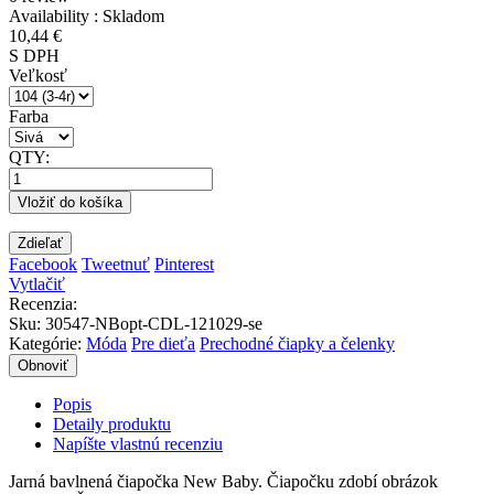
Availability :
Skladom
10,44 €
S DPH
Veľkosť
Farba
QTY:
Vložiť do košíka
Zdieľať
Facebook
Tweetnuť
Pinterest
Vytlačiť
Recenzia:
Sku
:
30547-NBopt-CDL-121029-se
Kategórie:
Móda
Pre dieťa
Prechodné čiapky a čelenky
Popis
Detaily produktu
Napíšte vlastnú recenziu
Jarná bavlnená čiapočka New Baby. Čiapočku zdobí obrázok