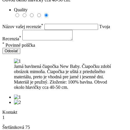
Quality
*
Názov vašej recenzie
Tvoja
*
Recenzia
*
Povinné políčka
Odoslať
Jarná bavlnená čiapočka New Baby. Čiapočku zdobí
obrázok mimoňa. Čiapočka je ušitá z priedušného
materiálu, preto je vhodná pre jarné i jesenné dni.
Materiál je pružný. Zloženie: 100% bavlna. Obvod
okolo hlavičky cca 40-50 cm.
Kontakt
1
Štefániková 75