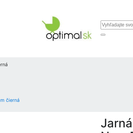
erná
om čierná
Jarná