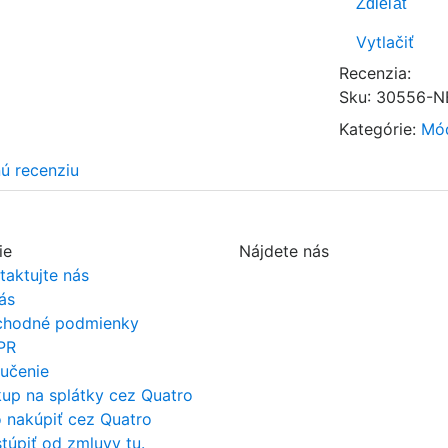
Zdieľať
Vytlačiť
Recenzia:
Sku
:
30556-NB
Kategórie:
Mó
nú recenziu
ie
Nájdete nás
taktujte nás
ás
hodné podmienky
PR
učenie
up na splátky cez Quatro
 nakúpiť cez Quatro
túpiť od zmluvy tu.