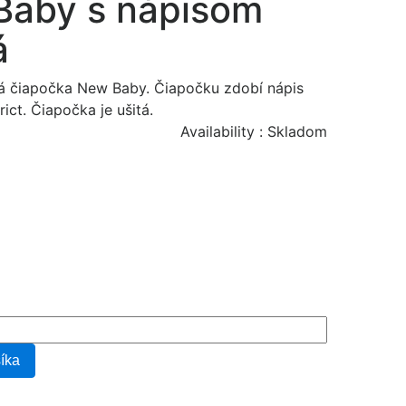
Baby s nápisom
á
á čiapočka New Baby. Čiapočku zdobí nápis
trict. Čiapočka je ušitá.
Availability :
Skladom
šíka