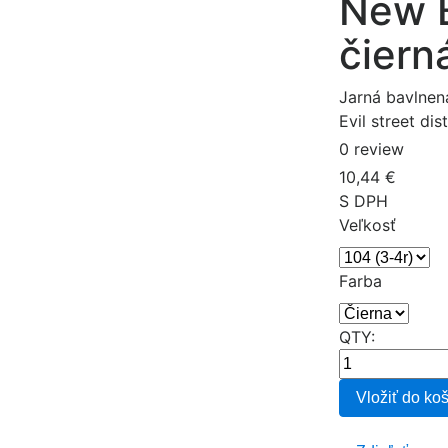
New 
čiern
Jarná bavlnen
Evil street dis
0 review
10,44 €
S DPH
Veľkosť
Farba
QTY:
Vložiť do ko