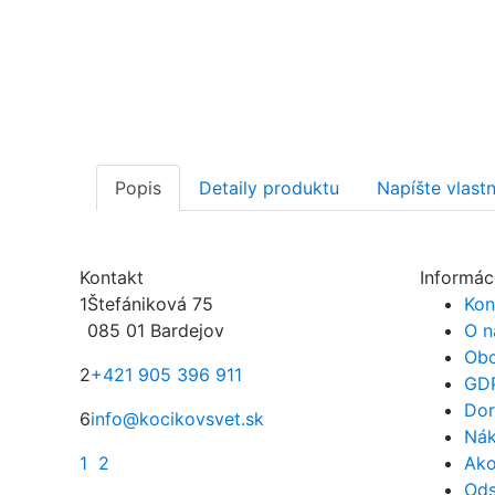
Popis
Detaily produktu
Napíšte vlast
Kontakt
Informác
1
Štefániková 75
Kon
085 01 Bardejov
O n
Obc
2
+421 905 396 911
GD
Dor
6
info@kocikovsvet.sk
Nák
1
2
Ako
Ods