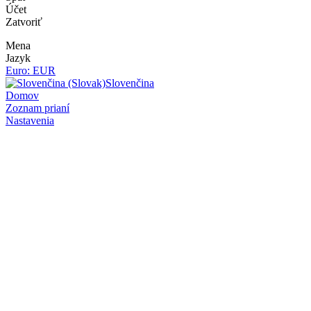
Účet
Zatvoriť
Mena
Jazyk
Euro: EUR
Slovenčina
Domov
Zoznam prianí
Nastavenia