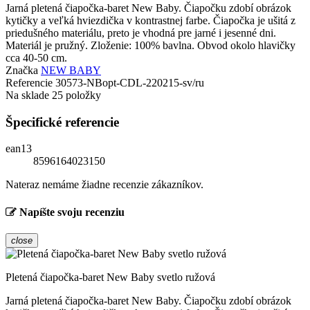
Jarná pletená čiapočka-baret New Baby. Čiapočku zdobí obrázok
kytičky a veľká hviezdička v kontrastnej farbe. Čiapočka je ušitá z
priedušného materiálu, preto je vhodná pre jarné i jesenné dni.
Materiál je pružný. Zloženie: 100% bavlna. Obvod okolo hlavičky
cca 40-50 cm.
Značka
NEW BABY
Referencie
30573-NBopt-CDL-220215-sv/ru
Na sklade
25 položky
Špecifické referencie
ean13
8596164023150
Nateraz nemáme žiadne recenzie zákazníkov.
Napíšte svoju recenziu
close
Pletená čiapočka-baret New Baby svetlo ružová
Jarná pletená čiapočka-baret New Baby. Čiapočku zdobí obrázok