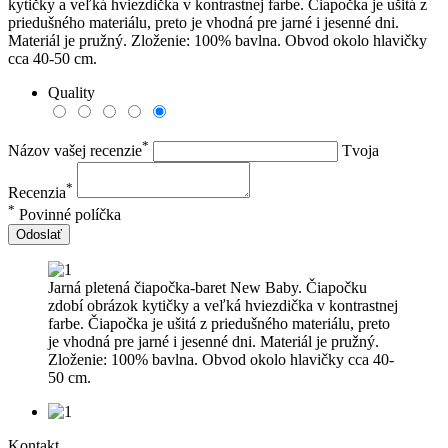
kytičky a veľká hviezdička v kontrastnej farbe. Čiapočka je ušitá z
priedušného materiálu, preto je vhodná pre jarné i jesenné dni.
Materiál je pružný. Zloženie: 100% bavlna. Obvod okolo hlavičky
cca 40-50 cm.
Quality
*
Názov vašej recenzie
Tvoja
*
Recenzia
*
Povinné políčka
Odoslať
Jarná pletená čiapočka-baret New Baby. Čiapočku
zdobí obrázok kytičky a veľká hviezdička v kontrastnej
farbe. Čiapočka je ušitá z priedušného materiálu, preto
je vhodná pre jarné i jesenné dni. Materiál je pružný.
Zloženie: 100% bavlna. Obvod okolo hlavičky cca 40-
50 cm.
Kontakt