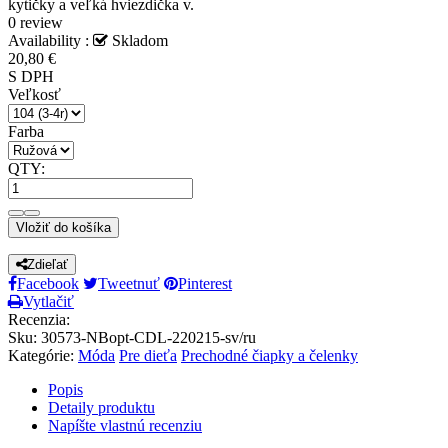
kytičky a veľká hviezdička v.
0 review
Availability :
Skladom
20,80 €
S DPH
Veľkosť
Farba
QTY:
Vložiť do košíka
Zdieľať
Facebook
Tweetnuť
Pinterest
Vytlačiť
Recenzia:
Sku
:
30573-NBopt-CDL-220215-sv/ru
Kategórie:
Móda
Pre dieťa
Prechodné čiapky a čelenky
Popis
Detaily produktu
Napíšte vlastnú recenziu