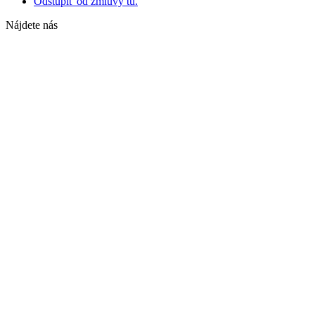
Odstúpiť od zmluvy tu.
Nájdete nás