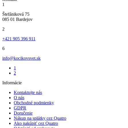
1
Štefániková 75
085 01 Bardejov
2
+421 905 396 911
6
info@kocikovsvet.sk
1
2
Informácie
Kontaktujte nás
O nás
Obchodné podmienky
GDPR
Doručenie
Nákup na splátky cez Quatro
Ako nakúpiť cez Quatro