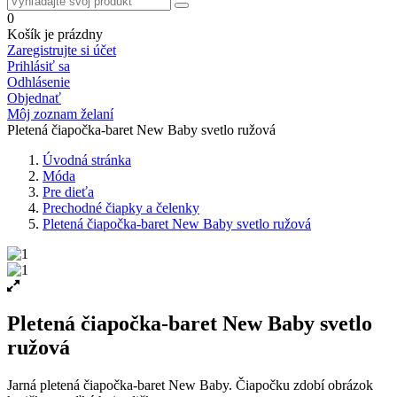
0
Košík je prázdny
Zaregistrujte si účet
Prihlásiť sa
Odhlásenie
Objednať
Môj zoznam želaní
Pletená čiapočka-baret New Baby svetlo ružová
Úvodná stránka
Móda
Pre dieťa
Prechodné čiapky a čelenky
Pletená čiapočka-baret New Baby svetlo ružová
Pletená čiapočka-baret New Baby svetlo
ružová
Jarná pletená čiapočka-baret New Baby. Čiapočku zdobí obrázok