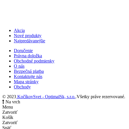
Akcia
Nové produkty
Najpredávanejšie
Doručenie
Právna doložka
Obchodné podmienky
O nás
Bezpečná platba
Kontaktujte nás
Mapa stránky
Obchody
© 2023
KočíkovSvet - OptimalSk, s.r.o.
.Všetky práve rezervované.
Na vrch
Menu
Zatvoriť
Košík
Zatvoriť
Späť