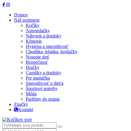
Domov
Náš sortiment
Kočíky
Autosedačky
Nábytok a doplnky
Kŕmenie
Hygiena a starostlivosť
Chodítka, lehátka, hojdačky
Nosenie detí
Bezpečnosť
Hračky
Cumlíky a doplnky
Pre mamičku
Starostlivosť o dieťa
Športové potreby
Móda
Parfémy do prania
Značky
Kontakt