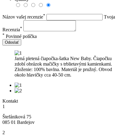
*
Názov vašej recenzie
Tvoja
*
Recenzia
*
Povinné políčka
Odoslať
Jarná pletená čiapočka-šatka New Baby. Čiapočku
zdobí obrázok mačičky s trblietavými kamienkami.
Zloženie: 100% bavlna. Materiál je pružný. Obvod
okolo hlavičky cca 40-50 cm.
Kontakt
1
Štefániková 75
085 01 Bardejov
2