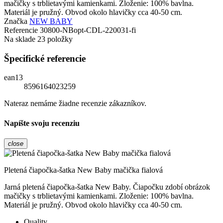
mačičky s trblietavými kamienkami. Zloženie: 100% bavlna.
Materiál je pružný. Obvod okolo hlavičky cca 40-50 cm.
Značka
NEW BABY
Referencie
30800-NBopt-CDL-220031-fi
Na sklade
23 položky
Špecifické referencie
ean13
8596164023259
Nateraz nemáme žiadne recenzie zákazníkov.
Napíšte svoju recenziu
close
Pletená čiapočka-šatka New Baby mačička fialová
Jarná pletená čiapočka-šatka New Baby. Čiapočku zdobí obrázok
mačičky s trblietavými kamienkami. Zloženie: 100% bavlna.
Materiál je pružný. Obvod okolo hlavičky cca 40-50 cm.
Quality