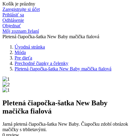
Košík je prázdny
Zaregistrujte si účet
Prihlásiť sa
Odhlásenie
Objednať
Môj zoznam želaní
Pletená čiapočka-šatka New Baby mačička fialová
Úvodná stránka
Móda
Pre dieťa
Prechodné čiapky a čelenky
Pletená čiapočka-šatka New Baby mačička fialová
Pletená čiapočka-šatka New Baby
mačička fialová
Jarná pletená čiapočka-šatka New Baby. Čiapočku zdobí obrázok
mačičky s trblietavými.
0 review