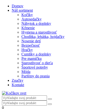
Domov
Náš sortiment
Kočíky
Autosedačky
Nábytok a doplnky
Kŕmenie
Hygiena a starostlivosť
Chodítka, lehátka, hojdačky
Nosenie detí
Bezpečnosť
Hračky
Cumlíky a doplnky
Pre mamičku
Starostlivosť o dieťa
Športové potreby
Móda
Parfémy do prania
Značky
Kontakt
0