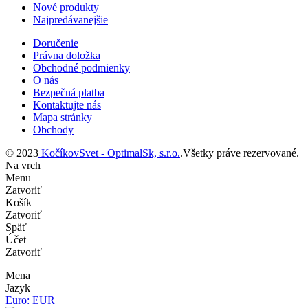
Nové produkty
Najpredávanejšie
Doručenie
Právna doložka
Obchodné podmienky
O nás
Bezpečná platba
Kontaktujte nás
Mapa stránky
Obchody
© 2023
KočíkovSvet - OptimalSk, s.r.o.
.Všetky práve rezervované.
Na vrch
Menu
Zatvoriť
Košík
Zatvoriť
Späť
Účet
Zatvoriť
Mena
Jazyk
Euro: EUR