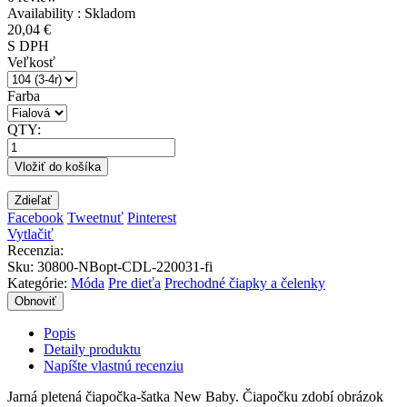
Availability :
Skladom
20,04 €
S DPH
Veľkosť
Farba
QTY:
Vložiť do košíka
Zdieľať
Facebook
Tweetnuť
Pinterest
Vytlačiť
Recenzia:
Sku
:
30800-NBopt-CDL-220031-fi
Kategórie:
Móda
Pre dieťa
Prechodné čiapky a čelenky
Popis
Detaily produktu
Napíšte vlastnú recenziu
Jarná pletená čiapočka-šatka New Baby. Čiapočku zdobí obrázok