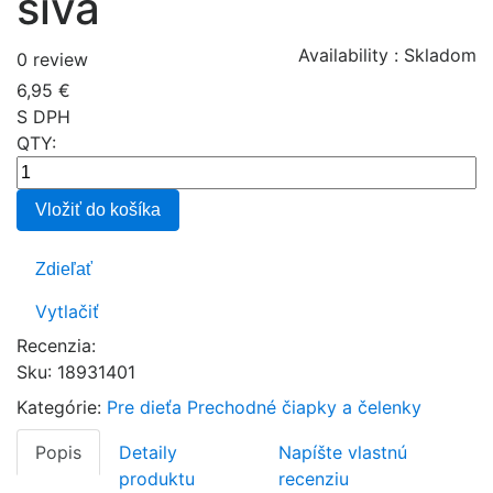
sivá
Availability :
Skladom
0 review
6,95 €
S DPH
QTY:
Vložiť do košíka
Zdieľať
Vytlačiť
Recenzia:
Sku
:
18931401
Kategórie:
Pre dieťa
Prechodné čiapky a čelenky
Popis
Detaily
Napíšte vlastnú
produktu
recenziu