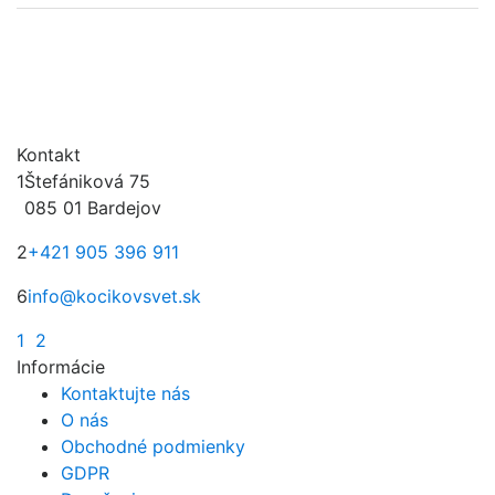
Kontakt
1
Štefániková 75
085 01 Bardejov
2
+421 905 396 911
6
info@kocikovsvet.sk
1
2
Informácie
Kontaktujte nás
O nás
Obchodné podmienky
GDPR