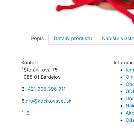
Popis
Detaily produktu
Napíšte vlast
Kontakt
Informác
1
Štefániková 75
Kon
085 01 Bardejov
O n
Obc
2
+421 905 396 911
GD
Dor
6
info@kocikovsvet.sk
Nák
1
2
Ako
Ods