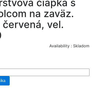
rstvová čiapka s
lcom na zaväz.
- červená, vel.
0
Availability :
Skladom
šíka