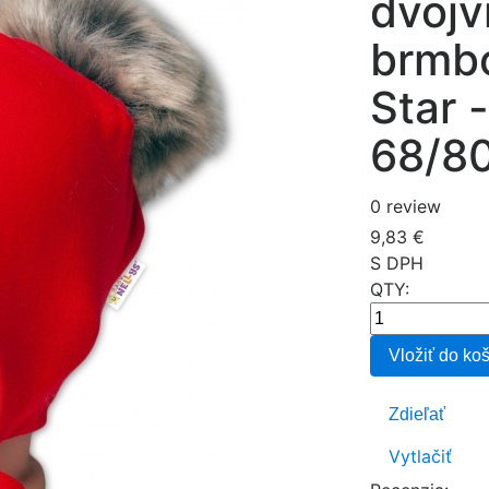
dvojv
brmbo
Star 
68/8
0 review
9,83 €
S DPH
QTY:
Vložiť do ko
Zdieľať
Vytlačiť