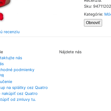
Recenzia:
Sku
:
9471120
Kategórie:
Mó
nú recenziu
ie
Nájdete nás
taktujte nás
ás
hodné podmienky
PR
učenie
up na splátky cez Quatro
 nakúpiť cez Quatro
túpiť od zmluvy tu.