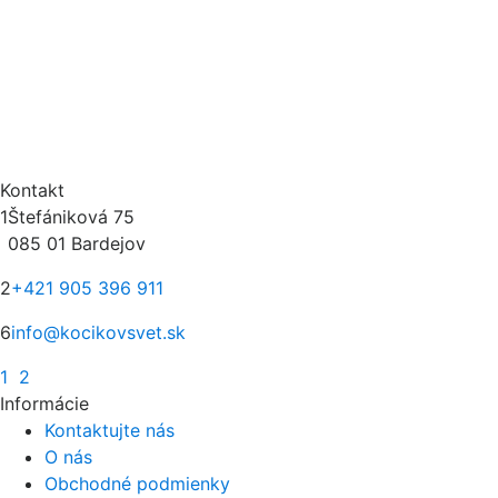
Kontakt
1
Štefániková 75
085 01 Bardejov
2
+421 905 396 911
6
info@kocikovsvet.sk
1
2
Informácie
Kontaktujte nás
O nás
Obchodné podmienky