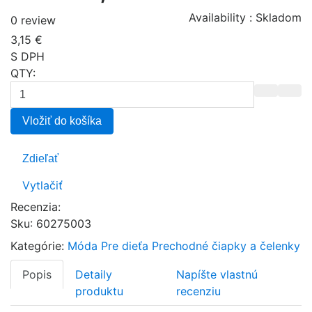
Availability :
Skladom
0 review
3,15 €
S DPH
QTY:
Vložiť do košíka
Zdieľať
Vytlačiť
Recenzia:
Sku
:
60275003
Kategórie:
Móda
Pre dieťa
Prechodné čiapky a čelenky
Popis
Detaily
Napíšte vlastnú
produktu
recenziu