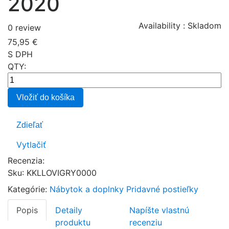
2020
Availability :
Skladom
0 review
75,95 €
S DPH
QTY:
Vložiť do košíka
Zdieľať
Vytlačiť
Recenzia:
Sku
:
KKLLOVIGRY0000
Kategórie:
Nábytok a doplnky
Pridavné postieľky
Popis
Detaily
Napíšte vlastnú
produktu
recenziu