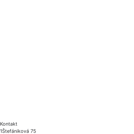
Kontakt
1
Štefániková 75