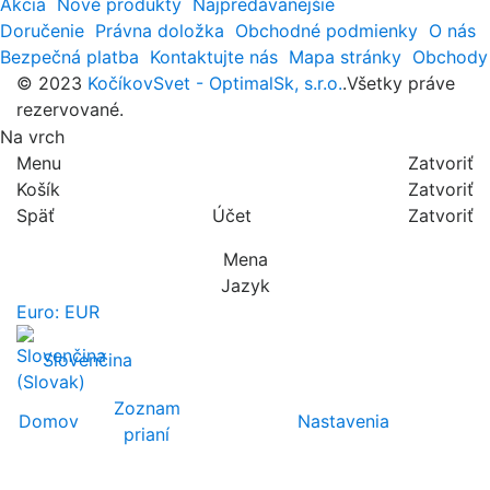
Akcia
Nové produkty
Najpredávanejšie
Doručenie
Právna doložka
Obchodné podmienky
O nás
Bezpečná platba
Kontaktujte nás
Mapa stránky
Obchody
© 2023
KočíkovSvet - OptimalSk, s.r.o.
.Všetky práve
rezervované.
Na vrch
Menu
Zatvoriť
Košík
Zatvoriť
Späť
Účet
Zatvoriť
Mena
Jazyk
Euro: EUR
Slovenčina
Zoznam
Domov
Nastavenia
prianí