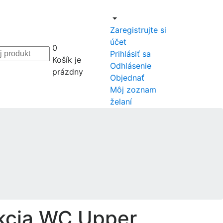
Zaregistrujte si
účet
0
Prihlásiť sa
Košík je
Odhlásenie
prázdny
Objednať
Môj zoznam
želaní
kcia WC Upper,