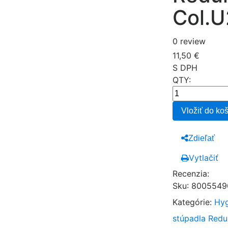
Col.
0 review
11,50 €
S DPH
QTY:
Vložiť do ko
Zdieľať
Vytlačiť
Recenzia:
Sku
:
8005549
Kategórie:
Hyg
stúpadla
Redu