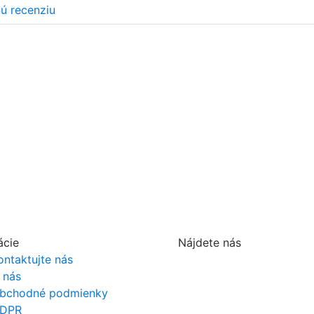
nú recenziu
ácie
Nájdete nás
ontaktujte nás
 nás
bchodné podmienky
DPR