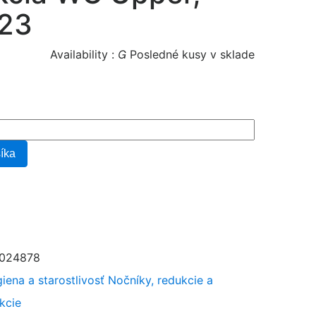
U23
Availability :

Posledné kusy v sklade
šíka
024878
iena a starostlivosť
Nočníky, redukcie a
kcie