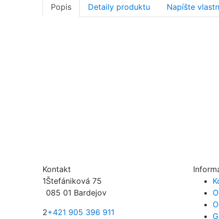
Popis
Detaily produktu
Napíšte vlast
Kontakt
Inform
1
Štefániková 75
K
085 01 Bardejov
O
O
2
+421 905 396 911
G