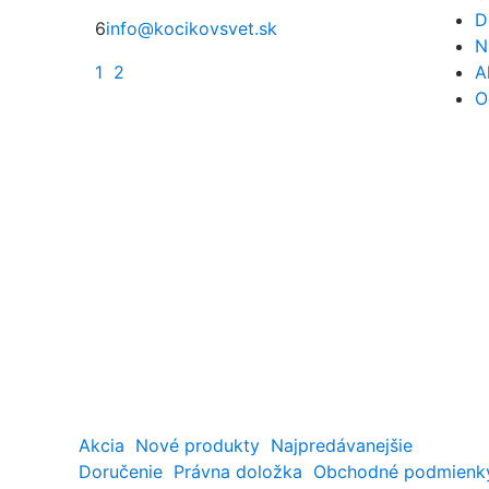
D
6
info@kocikovsvet.sk
N
1
2
A
O
Akcia
Nové produkty
Najpredávanejšie
Doručenie
Právna doložka
Obchodné podmienk