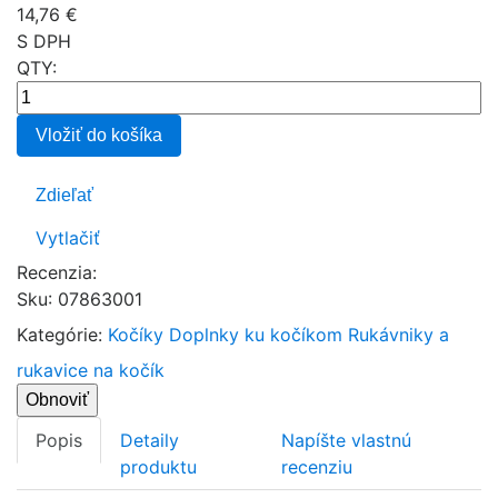
14,76 €
S DPH
QTY:
Vložiť do košíka
Zdieľať
Vytlačiť
Recenzia:
Sku
:
07863001
Kategórie:
Kočíky
Doplnky ku kočíkom
Rukávniky a
rukavice na kočík
Popis
Detaily
Napíšte vlastnú
produktu
recenziu