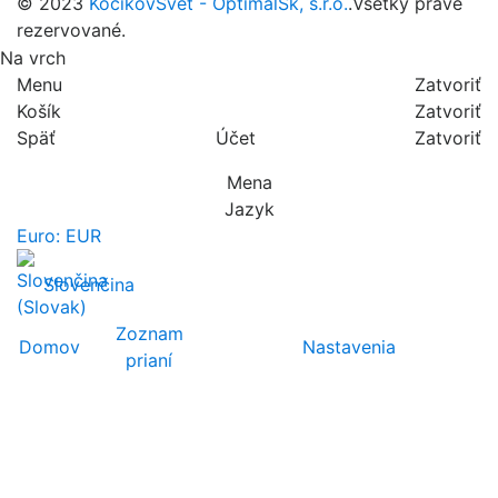
© 2023
KočíkovSvet - OptimalSk, s.r.o.
.Všetky práve
rezervované.
Na vrch
Menu
Zatvoriť
Košík
Zatvoriť
Späť
Účet
Zatvoriť
Mena
Jazyk
Euro: EUR
Slovenčina
Zoznam
Domov
Nastavenia
prianí