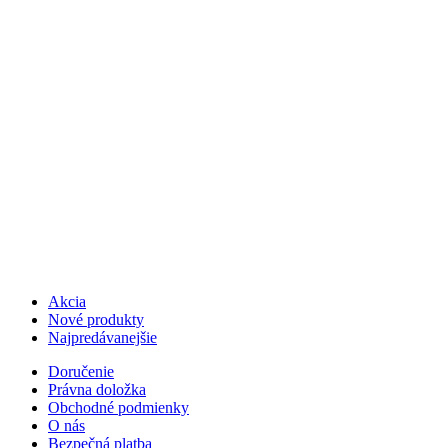
Akcia
Nové produkty
Najpredávanejšie
Doručenie
Právna doložka
Obchodné podmienky
O nás
Bezpečná platba