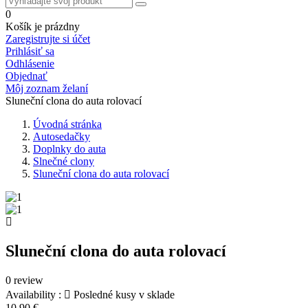
0
Košík je prázdny
Zaregistrujte si účet
Prihlásiť sa
Odhlásenie
Objednať
Môj zoznam želaní
Sluneční clona do auta rolovací
Úvodná stránka
Autosedačky
Doplnky do auta
Slnečné clony
Sluneční clona do auta rolovací
Sluneční clona do auta rolovací
0 review
Availability :

Posledné kusy v sklade
10,90 €