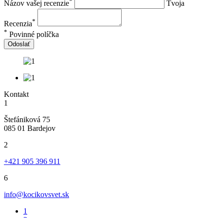
*
Názov vašej recenzie
Tvoja
*
Recenzia
*
Povinné políčka
Odoslať
Kontakt
1
Štefániková 75
085 01 Bardejov
2
+421 905 396 911
6
info@kocikovsvet.sk
1