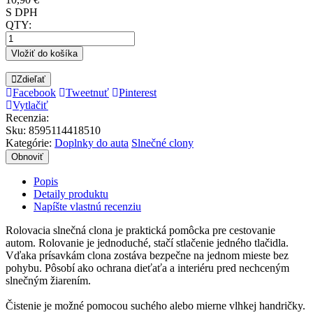
S DPH
QTY:
Vložiť do košíka
Zdieľať
Facebook
Tweetnuť
Pinterest
Vytlačiť
Recenzia:
Sku
:
8595114418510
Kategórie:
Doplnky do auta
Slnečné clony
Popis
Detaily produktu
Napíšte vlastnú recenziu
Rolovacia slnečná clona je praktická pomôcka pre cestovanie
autom. Rolovanie je jednoduché, stačí stlačenie jedného tlačidla.
Vďaka prísavkám clona zostáva bezpečne na jednom mieste bez
pohybu. Pôsobí ako ochrana dieťaťa a interiéru pred nechceným
slnečným žiarením.
Čistenie je možné pomocou suchého alebo mierne vlhkej handričky.