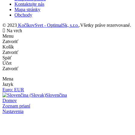
Kontaktujte nás
Mapa stránky
Obchody
© 2023
KočíkovSvet - OptimalSk, s.r.o.
.Všetky práve rezervované.
Na vrch
Menu
Zatvoriť
Košík
Zatvoriť
Späť
Účet
Zatvoriť
Mena
Jazyk
Euro: EUR
Slovenčina
Domov
Zoznam prianí
Nastavenia