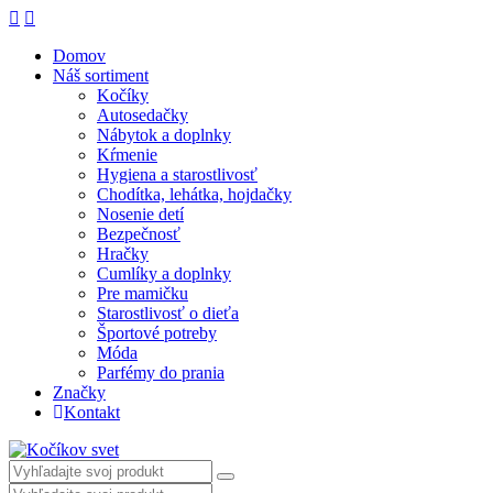
Domov
Náš sortiment
Kočíky
Autosedačky
Nábytok a doplnky
Kŕmenie
Hygiena a starostlivosť
Chodítka, lehátka, hojdačky
Nosenie detí
Bezpečnosť
Hračky
Cumlíky a doplnky
Pre mamičku
Starostlivosť o dieťa
Športové potreby
Móda
Parfémy do prania
Značky
Kontakt