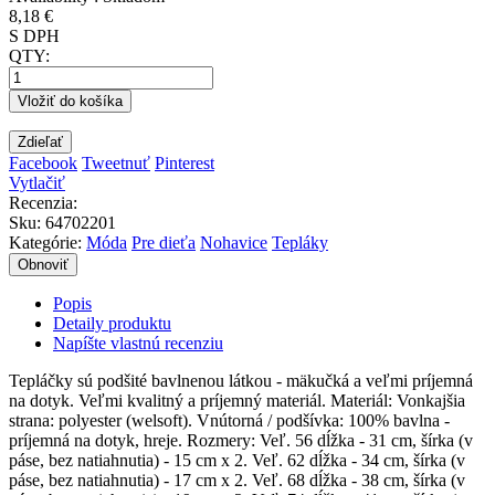
8,18 €
S DPH
QTY:
Vložiť do košíka
Zdieľať
Facebook
Tweetnuť
Pinterest
Vytlačiť
Recenzia:
Sku
:
64702201
Kategórie:
Móda
Pre dieťa
Nohavice
Tepláky
Popis
Detaily produktu
Napíšte vlastnú recenziu
Tepláčky sú podšité bavlnenou látkou - mäkučká a veľmi príjemná
na dotyk. Veľmi kvalitný a príjemný materiál. Materiál: Vonkajšia
strana: polyester (welsoft). Vnútorná / podšívka: 100% bavlna -
príjemná na dotyk, hreje. Rozmery: Veľ. 56 dĺžka - 31 cm, šírka (v
páse, bez natiahnutia) - 15 cm x 2. Veľ. 62 dĺžka - 34 cm, šírka (v
páse, bez natiahnutia) - 17 cm x 2. Veľ. 68 dĺžka - 38 cm, šírka (v