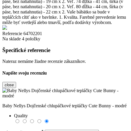
páse, bez natiahnutia) - 19 cm x 2. Veľ. 74 dĺžka - 41 cm, šírka (v
páse, bez natiahnutia) - 20 cm x 2. Veľ. 80 dĺžka - 44 cm, šírka (v
páse, bez natiahnutia) - 22 cm x 2. Vaše bábätko sa bude v
tepláčcích cítiť ako v bavlnke. 1. Kvalita. Farebné prevedenie lemu
môže byť svetlejší alebo tmavší, podľa dodávky výrobcom.
Referencie
64702201
Na sklade
4 položky
Špecifické referencie
Nateraz nemáme žiadne recenzie zákazníkov.
Napíšte svoju recenziu
close
Baby Nellys Dojčenské chlupáčkové tepláčky Cute Bunny - modré
Quality