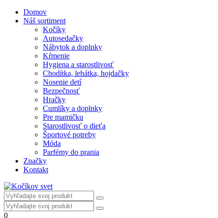
Domov
Náš sortiment
Kočíky
Autosedačky
Nábytok a doplnky
Kŕmenie
Hygiena a starostlivosť
Chodítka, lehátka, hojdačky
Nosenie detí
Bezpečnosť
Hračky
Cumlíky a doplnky
Pre mamičku
Starostlivosť o dieťa
Športové potreby
Móda
Parfémy do prania
Značky
Kontakt
0