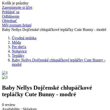
Košík je prázdny
Zaregistrujte si účet
Prihlásiť sa
Odhlásenie
Objednať
Môj zoznam želaní
Baby Nellys Dojčenské chlupáčkové tepláčky Cute Bunny - modré
Úvodná stránka
Móda
Pre dieťa
Nohavice
Tepláky
Baby Nellys Dojčenské chlupáčkové tepláčky Cute Bunny -
modré
Baby Nellys Dojčenské chlupáčkové
tepláčky Cute Bunny - modré
0 review
Availability :
Skladom