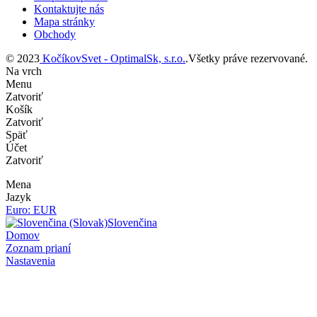
Kontaktujte nás
Mapa stránky
Obchody
© 2023
KočíkovSvet - OptimalSk, s.r.o.
.Všetky práve rezervované.
Na vrch
Menu
Zatvoriť
Košík
Zatvoriť
Späť
Účet
Zatvoriť
Mena
Jazyk
Euro: EUR
Slovenčina
Domov
Zoznam prianí
Nastavenia