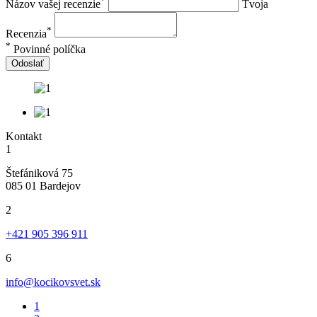
*
Názov vašej recenzie
Tvoja
*
Recenzia
*
Povinné políčka
Odoslať
Kontakt
1
Štefániková 75
085 01 Bardejov
2
+421 905 396 911
6
info@kocikovsvet.sk
1