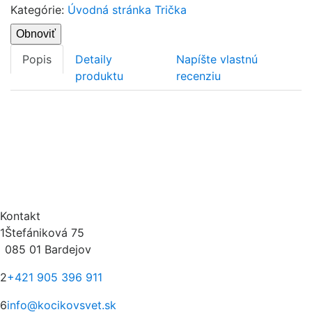
Kategórie:
Úvodná stránka
Trička
Popis
Detaily
Napíšte vlastnú
produktu
recenziu
Kontakt
1
Štefániková 75
085 01 Bardejov
2
+421 905 396 911
6
info@kocikovsvet.sk