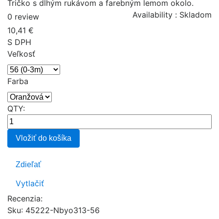
Tričko s dlhým rukávom a farebným lemom okolo.
Availability :
Skladom
0 review
10,41 €
S DPH
Veľkosť
Farba
QTY:
Vložiť do košíka
Zdieľať
Vytlačiť
Recenzia:
Sku
:
45222-Nbyo313-56