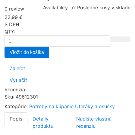
Availability :

Posledné kusy v sklade
0 review
22,99 €
S DPH
QTY:
Vložiť do košíka
Zdieľať
Vytlačiť
Recenzia:
Sku
:
49612301
Kategórie:
Potreby na kúpanie
Uteráky a osušky
Popis
Detaily
Napíšte vlastnú
produktu
recenziu