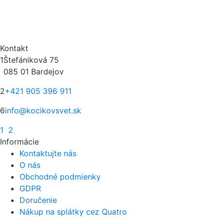
Kontakt
1
Štefániková 75
085 01 Bardejov
2
+421 905 396 911
6
info@kocikovsvet.sk
1
2
Informácie
Kontaktujte nás
O nás
Obchodné podmienky
GDPR
Doručenie
Nákup na splátky cez Quatro