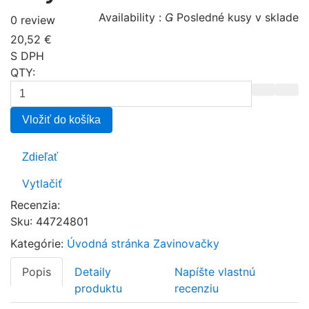
Availability :

Posledné kusy v sklade
0 review
20,52 €
S DPH
QTY:
Vložiť do košíka
Zdieľať
Vytlačiť
Recenzia:
Sku
:
44724801
Kategórie:
Úvodná stránka
Zavinovačky
Popis
Detaily
Napíšte vlastnú
produktu
recenziu