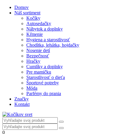
Domov
Náš sortiment
Kočíky
Autosedačky
Nábytok a doplnky
Kŕmenie
Hygiena a starostlivosť
Chodítka, lehátka, hojdačky
Nosenie detí
Bezpečnosť
Hračky
Cumlíky a doplnky
Pre mamičku
Starostlivosť o dieťa
Športové potreby
Móda
Parfémy do prania
Značky
Kontakt
0