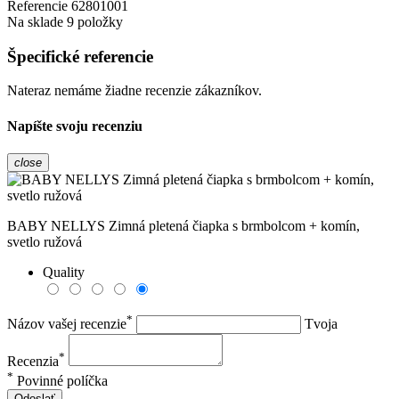
Referencie
62801001
Na sklade
9 položky
Špecifické referencie
Nateraz nemáme žiadne recenzie zákazníkov.
Napíšte svoju recenziu
close
BABY NELLYS Zimná pletená čiapka s brmbolcom + komín,
svetlo ružová
Quality
*
Názov vašej recenzie
Tvoja
*
Recenzia
*
Povinné políčka
Odoslať