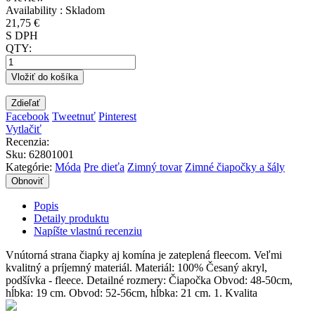
Availability :
Skladom
21,75 €
S DPH
QTY:
Vložiť do košíka
Zdieľať
Facebook
Tweetnuť
Pinterest
Vytlačiť
Recenzia:
Sku
:
62801001
Kategórie:
Móda
Pre dieťa
Zimný tovar
Zimné čiapočky a šály
Popis
Detaily produktu
Napíšte vlastnú recenziu
Vnútorná strana čiapky aj komína je zateplená fleecom. Veľmi
kvalitný a príjemný materiál. Materiál: 100% Česaný akryl,
podšívka - fleece. Detailné rozmery: Čiapočka Obvod: 48-50cm,
hĺbka: 19 cm. Obvod: 52-56cm, hĺbka: 21 cm. 1. Kvalita