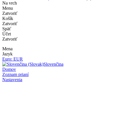
Na vrch
Menu
Zatvoriť
Košík
Zatvoriť
Späť
Účet
Zatvoriť
Mena
Jazyk
Euro: EUR
Slovenčina
Domov
Zoznam prianí
Nastavenia