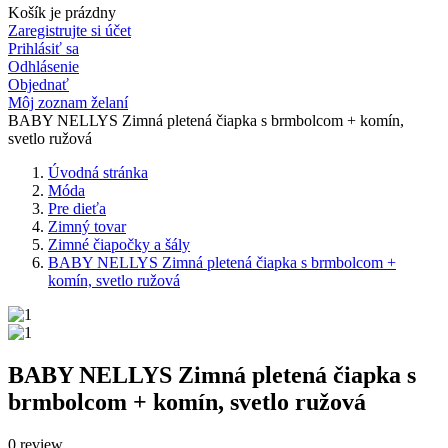
Košík je prázdny
Zaregistrujte si účet
Prihlásiť sa
Odhlásenie
Objednať
Môj zoznam želaní
BABY NELLYS Zimná pletená čiapka s brmbolcom + komín,
svetlo ružová
Úvodná stránka
Móda
Pre dieťa
Zimný tovar
Zimné čiapočky a šály
BABY NELLYS Zimná pletená čiapka s brmbolcom +
komín, svetlo ružová
BABY NELLYS Zimná pletená čiapka s
brmbolcom + komín, svetlo ružová
0 review