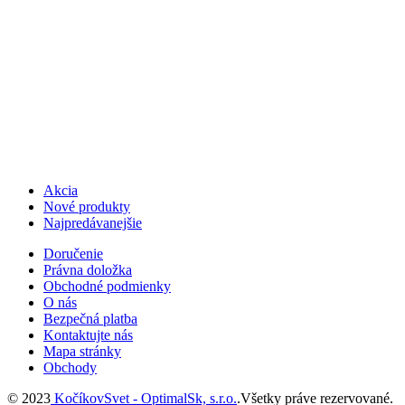
Akcia
Nové produkty
Najpredávanejšie
Doručenie
Právna doložka
Obchodné podmienky
O nás
Bezpečná platba
Kontaktujte nás
Mapa stránky
Obchody
© 2023
KočíkovSvet - OptimalSk, s.r.o.
.Všetky práve rezervované.