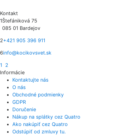
Kontakt
1
Štefániková 75
085 01 Bardejov
2
+421 905 396 911
6
info@kocikovsvet.sk
1
2
Informácie
Kontaktujte nás
O nás
Obchodné podmienky
GDPR
Doručenie
Nákup na splátky cez Quatro
Ako nakúpiť cez Quatro
Odstúpiť od zmluvy tu.