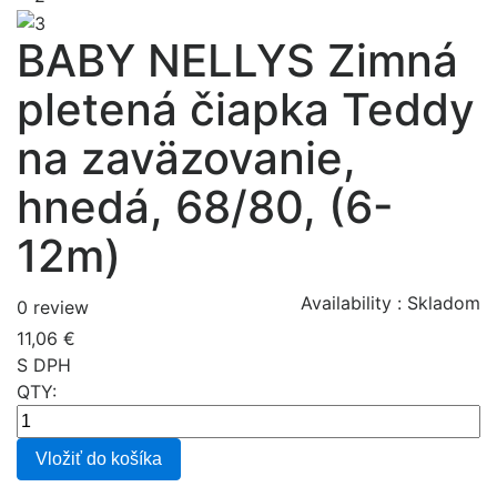
BABY NELLYS Zimná
pletená čiapka Teddy
na zaväzovanie,
hnedá, 68/80, (6-
12m)
Availability :
Skladom
0 review
11,06 €
S DPH
QTY:
Vložiť do košíka