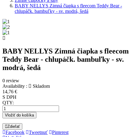
Zimné čiapočky a šály
BABY NELLYS Zimná čiapka s fleecom Teddy Bear -
chlupáčk. bambuľky - sv. modrá, šedá
BABY NELLYS Zimná čiapka s fleecom
Teddy Bear - chlupáčk. bambuľky - sv.
modrá, šedá
0 review
Availability :
Skladom
14,76 €
S DPH
QTY:
Vložiť do košíka
Zdieľať
Facebook
Tweetnuť
Pinterest