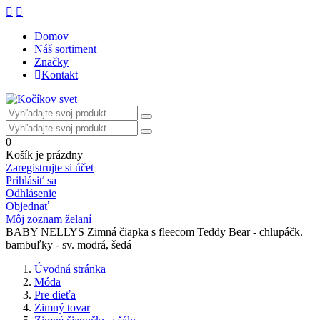
Domov
Náš sortiment
Značky
Kontakt
0
Košík je prázdny
Zaregistrujte si účet
Prihlásiť sa
Odhlásenie
Objednať
Môj zoznam želaní
BABY NELLYS Zimná čiapka s fleecom Teddy Bear - chlupáčk.
bambuľky - sv. modrá, šedá
Úvodná stránka
Móda
Pre dieťa
Zimný tovar