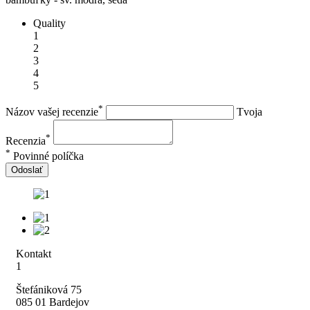
Quality
1
2
3
4
5
*
Názov vašej recenzie
Tvoja
*
Recenzia
*
Povinné políčka
Odoslať
Kontakt
1
Štefániková 75
085 01 Bardejov