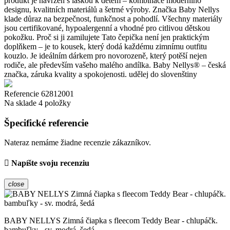
produkt je navržen s láskou k dětem – kombinace moderního
designu, kvalitních materiálů a šetrné výroby. Značka Baby Nellys
klade důraz na bezpečnost, funkčnost a pohodlí. Všechny materiály
jsou certifikované, hypoalergenní a vhodné pro citlivou dětskou
pokožku. Proč si ji zamilujete Tato čepička není jen praktickým
doplňkem – je to kousek, který dodá každému zimnímu outfitu
kouzlo. Je ideálním dárkem pro novorozeně, který potěší nejen
rodiče, ale především vašeho malého andílka. Baby Nellys® – česká
značka, záruka kvality a spokojenosti. udělej do slovenštiny
Referencie
62812001
Na sklade
4 položky
Špecifické referencie
Nateraz nemáme žiadne recenzie zákazníkov.
Napíšte svoju recenziu
close
BABY NELLYS Zimná čiapka s fleecom Teddy Bear - chlupáčk.
bambuľky - sv. modrá, šedá