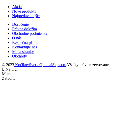
Akcia
Nové produkty
Najpredávanejšie
Doručenie
Právna doložka
Obchodné podmienky
O nás
Bezpečná platba
Kontaktujte nás
Mapa stránky
Obchody
© 2023
KočíkovSvet - OptimalSk, s.r.o.
.Všetky práve rezervované.
Na vrch
Menu
Zatvoriť