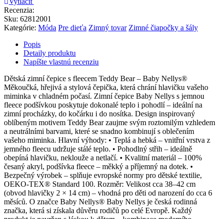
Vytlačiť
Recenzia:
Sku
:
62812001
Kategórie:
Móda
Pre dieťa
Zimný tovar
Zimné čiapočky a šály
Popis
Detaily produktu
Napíšte vlastnú recenziu
Dětská zimní čepice s fleecem Teddy Bear – Baby Nellys®
Měkoučká, hřejivá a stylová čepička, která chrání hlavičku vašeho
miminka v chladném počasí. Zimní čepice Baby Nellys s jemnou
fleece podšívkou poskytuje dokonalé teplo i pohodlí – ideální na
zimní procházky, do kočárku i do nosítka. Design inspirovaný
oblíbeným motivem Teddy Bear zaujme svým roztomilým vzhledem
a neutrálními barvami, které se snadno kombinují s oblečením
vašeho miminka. Hlavní výhody: • Teplá a hebká – vnitřní vrstva z
jemného fleecu udržuje stálé teplo. • Pohodlný střih – ideálně
obepíná hlavičku, neklouže a netlačí. • Kvalitní materiál – 100%
česaný akryl, podšívka fleece – měkký a příjemný na dotek. •
Bezpečný výrobek – splňuje evropské normy pro dětské textilie,
OEKO-TEX® Standard 100. Rozměr: Velikost cca 38–42 cm
(obvod hlavičky 2 × 14 cm) – vhodná pro děti od narození do cca 6
měsíců. O značce Baby Nellys® Baby Nellys je česká rodinná
značka, která si získala důvěru rodičů po celé Evropě. Každý