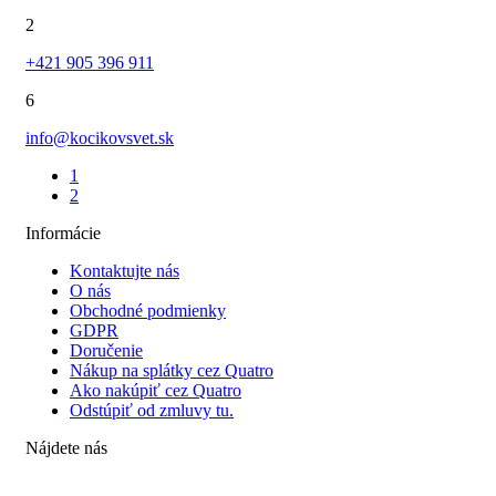
2
+421 905 396 911
6
info@kocikovsvet.sk
1
2
Informácie
Kontaktujte nás
O nás
Obchodné podmienky
GDPR
Doručenie
Nákup na splátky cez Quatro
Ako nakúpiť cez Quatro
Odstúpiť od zmluvy tu.
Nájdete nás