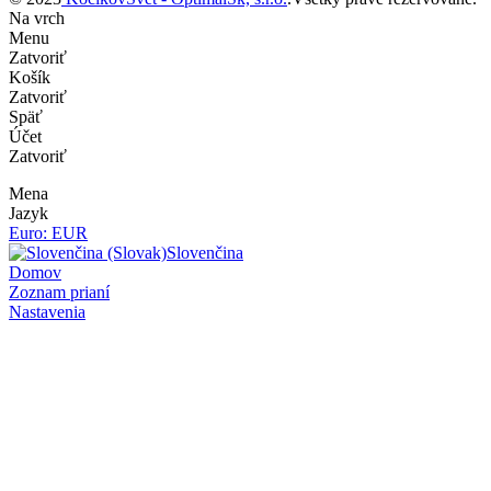
Na vrch
Menu
Zatvoriť
Košík
Zatvoriť
Späť
Účet
Zatvoriť
Mena
Jazyk
Euro: EUR
Slovenčina
Domov
Zoznam prianí
Nastavenia