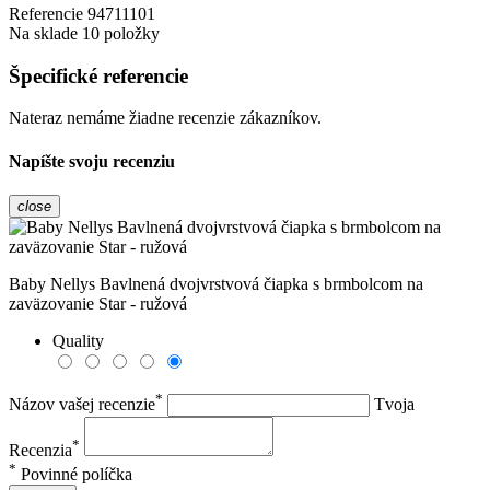
Referencie
94711101
Na sklade
10 položky
Špecifické referencie
Nateraz nemáme žiadne recenzie zákazníkov.
Napíšte svoju recenziu
close
Baby Nellys Bavlnená dvojvrstvová čiapka s brmbolcom na
zaväzovanie Star - ružová
Quality
*
Názov vašej recenzie
Tvoja
*
Recenzia
*
Povinné políčka