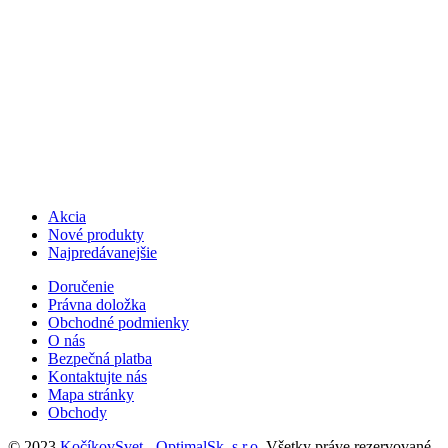
Akcia
Nové produkty
Najpredávanejšie
Doručenie
Právna doložka
Obchodné podmienky
O nás
Bezpečná platba
Kontaktujte nás
Mapa stránky
Obchody
© 2023
KočíkovSvet - OptimalSk, s.r.o.
.Všetky práve rezervované.