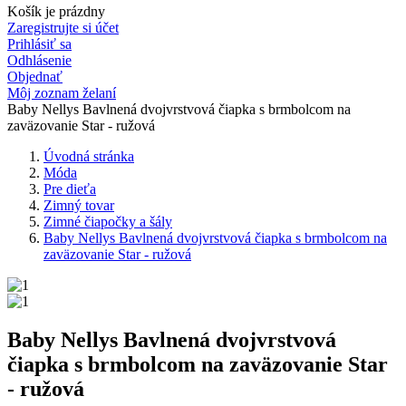
Košík je prázdny
Zaregistrujte si účet
Prihlásiť sa
Odhlásenie
Objednať
Môj zoznam želaní
Baby Nellys Bavlnená dvojvrstvová čiapka s brmbolcom na
zaväzovanie Star - ružová
Úvodná stránka
Móda
Pre dieťa
Zimný tovar
Zimné čiapočky a šály
Baby Nellys Bavlnená dvojvrstvová čiapka s brmbolcom na
zaväzovanie Star - ružová
Baby Nellys Bavlnená dvojvrstvová
čiapka s brmbolcom na zaväzovanie Star
- ružová