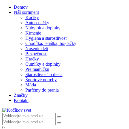
Domov
Náš sortiment
Kočíky
Autosedačky
Nábytok a doplnky
Kŕmenie
Hygiena a starostlivosť
Chodítka, lehátka, hojdačky
Nosenie detí
Bezpečnosť
Hračky
Cumlíky a doplnky
Pre mamičku
Starostlivosť o dieťa
Športové potreby
Móda
Parfémy do prania
Značky
Kontakt
0