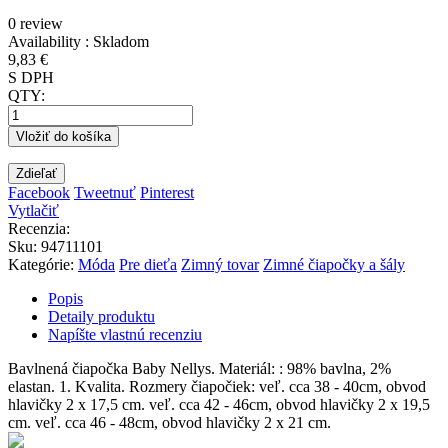
0 review
Availability :
Skladom
9,83 €
S DPH
QTY:
Vložiť do košíka
Zdieľať
Facebook
Tweetnuť
Pinterest
Vytlačiť
Recenzia:
Sku
:
94711101
Kategórie:
Móda
Pre dieťa
Zimný tovar
Zimné čiapočky a šály
Popis
Detaily produktu
Napíšte vlastnú recenziu
Bavlnená čiapočka Baby Nellys. Materiál: : 98% bavlna, 2%
elastan. 1. Kvalita. Rozmery čiapočiek: veľ. cca 38 - 40cm, obvod
hlavičky 2 x 17,5 cm. veľ. cca 42 - 46cm, obvod hlavičky 2 x 19,5
cm. veľ. cca 46 - 48cm, obvod hlavičky 2 x 21 cm.