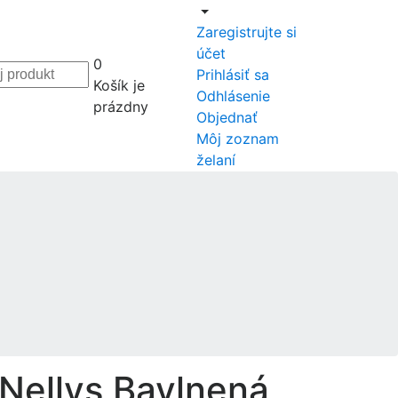
Zaregistrujte si
účet
0
Prihlásiť sa
Košík je
Odhlásenie
prázdny
Objednať
Môj zoznam
želaní
Nellys Bavlnená