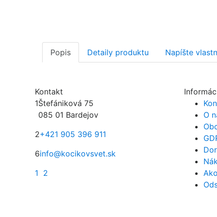
Popis
Detaily produktu
Napíšte vlast
Kontakt
Informác
1
Štefániková 75
Kon
085 01 Bardejov
O n
Obc
2
+421 905 396 911
GD
Dor
6
info@kocikovsvet.sk
Nák
1
2
Ako
Ods