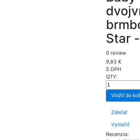
dvojv
brmbo
Star 
0 review
9,83 €
S DPH
QTY:
Vložiť do ko
Zdieľať
Vytlačiť
Recenzia: