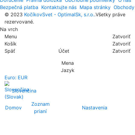
Doručenie
Právna doložka
Obchodné podmienky
O nás
Bezpečná platba
Kontaktujte nás
Mapa stránky
Obchody
© 2023
KočíkovSvet - OptimalSk, s.r.o.
.Všetky práve
rezervované.
Na vrch
Menu
Zatvoriť
Košík
Zatvoriť
Späť
Účet
Zatvoriť
Mena
Jazyk
Euro: EUR
Slovenčina
Zoznam
Domov
Nastavenia
prianí