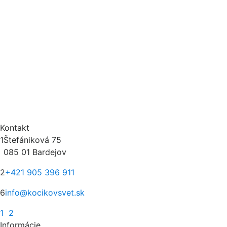
Kontakt
1
Štefániková 75
085 01 Bardejov
2
+421 905 396 911
6
info@kocikovsvet.sk
1
2
Informácie