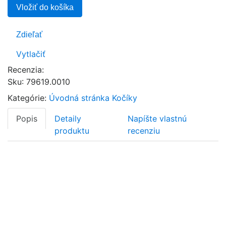
Vložiť do košíka
Zdieľať
Vytlačiť
Recenzia:
Sku
:
79619.0010
Kategórie:
Úvodná stránka
Kočíky
Popis
Detaily
Napíšte vlastnú
produktu
recenziu