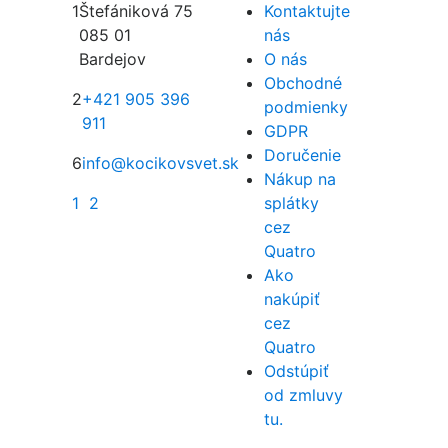
1
Štefániková 75
Kontaktujte
085 01
nás
Bardejov
O nás
Obchodné
2
+421 905 396
podmienky
911
GDPR
Doručenie
6
info@kocikovsvet.sk
Nákup na
1
2
splátky
cez
Quatro
Ako
nakúpiť
cez
Quatro
Odstúpiť
od zmluvy
tu.