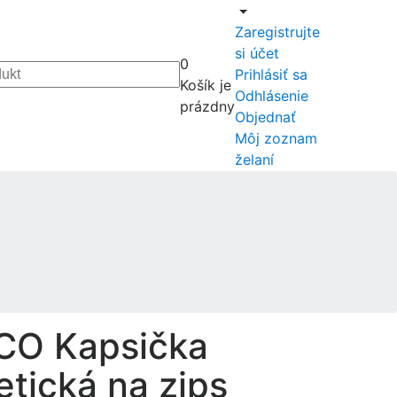
Zaregistrujte
si účet
0
Prihlásiť sa
Košík je
Odhlásenie
prázdny
Objednať
Môj zoznam
želaní
CO Kapsička
tická na zips