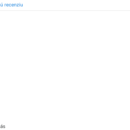
nú recenziu
nás