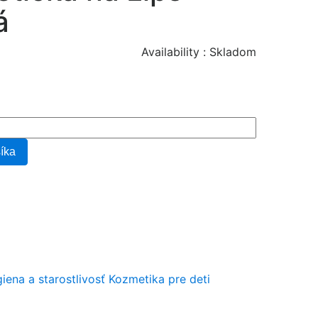
á
Availability :
Skladom
šíka
iena a starostlivosť
Kozmetika pre deti