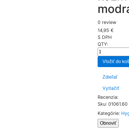
modr
0 review
14,95 €
S DPH
QTY:
Vložiť do ko
Zdieľať
Vytlačiť
Recenzia:
Sku
:
01061.60
Kategórie:
Hyg