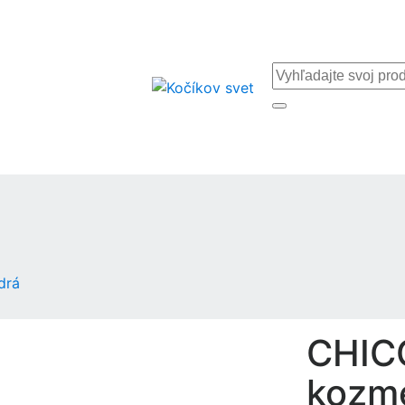
drá
CHIC
kozme