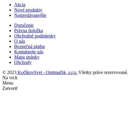
Akcia
Nové produkty
Najpredávanejšie
Doručenie
Právna doložka
Obchodné podmienky
O nás
Bezpečná platba
Kontaktujte nás
Mapa stránky
Obchody
© 2023
KočíkovSvet - OptimalSk, s.r.o.
.Všetky práve rezervované.
Na vrch
Menu
Zatvoriť