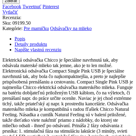
Zdieľať
Facebook
Tweetnuť
Pinterest
Vytlačiť
Recenzia:
Sku
:
09199.50
Kategórie:
Pre mamičku
Odsávačky na mlieko
Popis
Detaily produktu
Napíšte vlastnú recenziu
Elektrická odsávačka Chicco je špeciálne navrhnutá tak, aby
odsávala materské mlieko tak jemne, ako je to len možné.
Elektronická odsávačka Compact Single Pink USB je špeciálne
navrhnutá tak, aby bola čo najkompaktnejšia, a preto je najlepšie
prispôsobená prenášaniu a cestovaniu. Compact Single Pink USB je
najmenšia Chicco elektrická odsávačka materského mlieka. Funguje
na batériu dobíjateľnú priloženým USB káblom, čo na výletoch, či
prenášaní napr. do práce určite oceníte. Naviac je jej chod extrémne
tichý, takže priateľský aj napr. k prostrediu kancelárie. Odsávačka
materského mlieka je kompatibilná s radou fľašiek Chicco Natural
Feeling. Násadka a cumlík Natural Feeling sú v balení priložené,
takže dieťatko viete nakŕmiť priamo z nádobky, do ktorej ste
mliečko odsali - ihneď po odsávaní. Prináša 2 fázy odsávania z
prsníka: 1. stimulačná fáza na stimuláciu laktácie (3 minúty, svieti