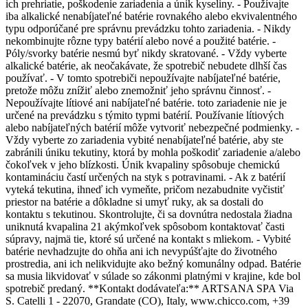
ich prehriatie, poškodenie zariadenia a únik kyseliny. - Používajte
iba alkalické nenabíjateľné batérie rovnakého alebo ekvivalentného
typu odporúčané pre správnu prevádzku tohto zariadenia. - Nikdy
nekombinujte rôzne typy batérií alebo nové a použité batérie. -
Póly/svorky batérie nesmú byť nikdy skratované. - Vždy vyberte
alkalické batérie, ak neočakávate, že spotrebič nebudete dlhší čas
používať. - V tomto spotrebiči nepoužívajte nabíjateľné batérie,
pretože môžu znížiť alebo znemožniť jeho správnu činnosť. -
Nepoužívajte lítiové ani nabíjateľné batérie. toto zariadenie nie je
určené na prevádzku s týmito typmi batérií. Používanie lítiových
alebo nabíjateľných batérií môže vytvoriť nebezpečné podmienky. -
Vždy vyberte zo zariadenia vybité nenabíjateľné batérie, aby ste
zabránili úniku tekutiny, ktorá by mohla poškodiť zariadenie a/alebo
čokoľvek v jeho blízkosti. Únik kvapaliny spôsobuje chemickú
kontamináciu častí určených na styk s potravinami. - Ak z batérií
vyteká tekutina, ihneď ich vymeňte, pričom nezabudnite vyčistiť
priestor na batérie a dôkladne si umyť ruky, ak sa dostali do
kontaktu s tekutinou. Skontrolujte, či sa dovnútra nedostala žiadna
uniknutá kvapalina 21 akýmkoľvek spôsobom kontaktovať časti
súpravy, najmä tie, ktoré sú určené na kontakt s mliekom. - Vybité
batérie nevhadzujte do ohňa ani ich nevypúšťajte do životného
prostredia, ani ich nelikvidujte ako bežný komunálny odpad. Batérie
sa musia likvidovať v súlade so zákonmi platnými v krajine, kde bol
spotrebič predaný. **Kontakt dodávateľa:** ARTSANA SPA Via
S. Catelli 1 - 22070, Grandate (CO), Italy, www.chicco.com, +39