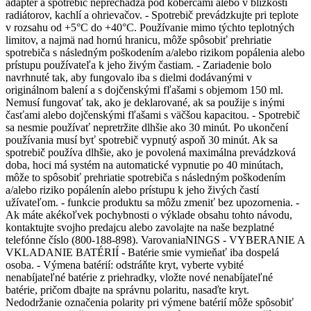
adaptér a spotrebič neprechádza pod kobercami alebo v blízkosti
radiátorov, kachlí a ohrievačov. - Spotrebič prevádzkujte pri teplote
v rozsahu od +5°C do +40°C. Používanie mimo týchto teplotných
limitov, a najmä nad hornú hranicu, môže spôsobiť prehriatie
spotrebiča s následným poškodením a/alebo rizikom popálenia alebo
prístupu používateľa k jeho živým častiam. - Zariadenie bolo
navrhnuté tak, aby fungovalo iba s dielmi dodávanými v
originálnom balení a s dojčenskými fľašami s objemom 150 ml.
Nemusí fungovať tak, ako je deklarované, ak sa použije s inými
časťami alebo dojčenskými fľašami s väčšou kapacitou. - Spotrebič
sa nesmie používať nepretržite dlhšie ako 30 minút. Po ukončení
používania musí byť spotrebič vypnutý aspoň 30 minút. Ak sa
spotrebič používa dlhšie, ako je povolená maximálna prevádzková
doba, hoci má systém na automatické vypnutie po 40 minútach,
môže to spôsobiť prehriatie spotrebiča s následným poškodením
a/alebo riziko popálenín alebo prístupu k jeho živých častí
užívateľom. - funkcie produktu sa môžu zmeniť bez upozornenia. -
Ak máte akékoľvek pochybnosti o výklade obsahu tohto návodu,
kontaktujte svojho predajcu alebo zavolajte na naše bezplatné
telefónne číslo (800-188-898). VarovaniaNINGS - VYBERANIE A
VKLADANIE BATÉRIÍ - Batérie smie vymieňať iba dospelá
osoba. - Výmena batérií: odstráňte kryt, vyberte vybité
nenabíjateľné batérie z priehradky, vložte nové nenabíjateľné
batérie, pričom dbajte na správnu polaritu, nasaďte kryt.
Nedodržanie označenia polarity pri výmene batérií môže spôsobiť