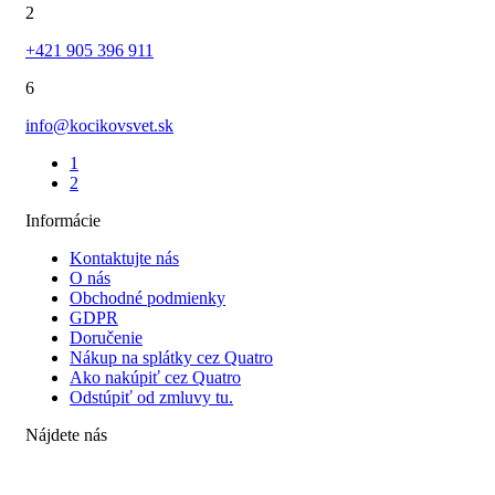
2
+421 905 396 911
6
info@kocikovsvet.sk
1
2
Informácie
Kontaktujte nás
O nás
Obchodné podmienky
GDPR
Doručenie
Nákup na splátky cez Quatro
Ako nakúpiť cez Quatro
Odstúpiť od zmluvy tu.
Nájdete nás