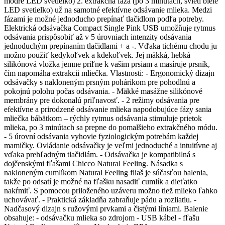
modré LED svetielko) 2. extrakčná fáza (po 3 minútach, svieti biele
LED svetielko) už na samotné efektívne odsávanie mlieka. Medzi
fázami je možné jednoducho prepínať tlačidlom podľa potreby.
Elektrická odsávačka Compact Single Pink USB umožňuje rytmus
odsávania prispôsobiť až v 5 úrovniach intenzity odsávania
jednoduchým prepínaním tlačidlami + a -. Vďaka tichému chodu ju
možno použiť kedykoľvek a kdekoľvek. Jej mäkká, hebká
silikónová vložka jemne priľne k vašim prsiam a masíruje prsník,
čím napomáha extrakcii mliečka. Vlastnosti: - Ergonomický dizajn
odsávačky s nakloneným prsným pohárikom pre pohodlnú a
pokojnú polohu počas odsávania. - Mäkké masážne silikónové
membrány pre dokonalú priľnavosť. - 2 režimy odsávania pre
efektívne a prirodzené odsávanie mlieka napodobujúce fázy sania
mliečka bábätkom – rýchly rytmus odsávania stimuluje prietok
mlieka, po 3 minútach sa prepne do pomalšieho extrakčného módu.
- 5 úrovní odsávania vyhovie fyziologickým potrebám každej
mamičky. Ovládanie odsávačky je veľmi jednoduché a intuitívne aj
vďaka prehľadným tlačidlám. - Odsávačka je kompatibilná s
dojčenskými fľašami Chicco Natural Feeling. Násadka s
nakloneným cumlíkom Natural Feeling fliaš je súčasťou balenia,
takže po odsatí je možné na fľašku nasadiť cumlík a dieťatko
nakŕmiť. S pomocou priloženého uzáveru možno tiež mlieko ľahko
uchovávať. - Praktická základňa zabraňuje pádu a rozliatiu. -
Nadčasový dizajn s ružovými prvkami a čistými líniami. Balenie
obsahuje: - odsávačku mlieka so zdrojom - USB kábel - fľašu