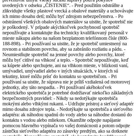
uvedených v odseku „ČISTENIE“. - Pred použitím odstráňte a
zlikvidujte všetky plastové vrecká a obalové materiály a uchovávajte
ich mimo dosahu detí; môžu byť zdrojom nebezpečenstva. - Po
odstránení všetkých obalových materiálov sa uistite, že spotrebič nie
je poškodený. V prípade akýchkoľvek pochybností spotrebič
nepoužívajte a kontaktujte iba technicky kvalifikovaný personál v
mieste nákupu alebo na našom bezplatnom telefónnom čísle (800-
188-898). - Pri používaní sa uistite, že je spotrebič umiestnený na
rovnom a stabilnom povrchu, aby sa zabránilo rozliatiu a pádu. -
Neumiestňujte spotrebič na jemné povrchy alebo povrchy, ktoré
môžu byť citlivé na vlhkosť a teplo. - Spotrebič nepoužívajte, keď
sa kúpete alebo sprchujete, ani na vlhkom mieste, v blízkosti vaní,
umývadiel, umývadiel alebo v iných situáciách, v ktorých sú
tekutiny, ktoré môžu prísť do kontaktu so spotrebičom. - Pri
používaní sa uistite, že súprava nie je príliš vzdialená od motorovej
jednotky, aby táto nespadla. - Pri používaní akéhokoľvek
elektrického spotrebiča je potrebné dodržiavať niekoľko základných
bezpečnostných pravidiel: - Nikdy sa nedotýkajte spotrebiča
mokrými alebo vlhkými rukami. - Udržujte prístroj a sieťový adaptér
mimo dosahu zdrojov tepla. - Nedotýkajte sa spotrebiča a sieťového
adaptéra: ak náhodou spadnú do vody alebo sa náhodne dostanú do
kontaktu s vodou alebo mliekom. Okamžite odpojte napájanie
pomocou hlavného vypínača vo vašej domácnosti a potom odpojte
zástrčku sieťového adaptéra zo zásuvky predtým, ako sa dotknete