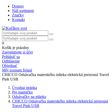
Domov
Náš sortiment
Značky
Kontakt
0
Košík je prázdny
Zaregistrujte si účet
Prihlásiť sa
Odhlásenie
Objednať
Môj zoznam želaní
CHICCO Odsávačka materského mlieka elektrická prenosná Travel
Pink USB
Úvodná stránka
Pre mamičku
Odsávačky na mlieko
CHICCO Odsávačka materského mlieka elektrická prenosná
Travel Pink USB