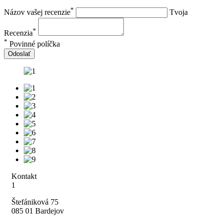
*
Názov vašej recenzie
Tvoja
*
Recenzia
*
Povinné políčka
Odoslať
Kontakt
1
Štefániková 75
085 01 Bardejov