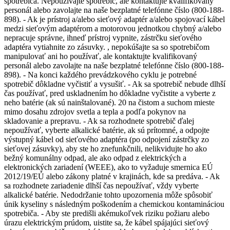
spotrebiča. Nepoužívajte spotrebič, ale kontaktujte kvalifikovaný
personál alebo zavolajte na naše bezplatné telefónne číslo (800-188-
898). - Ak je prístroj a/alebo sieťový adaptér a/alebo spojovací kábel
medzi sieťovým adaptérom a motorovou jednotkou chybný a/alebo
nepracuje správne, ihneď prístroj vypnite, zástrčku sieťového
adaptéra vytiahnite zo zásuvky. , nepokúšajte sa so spotrebičom
manipulovať ani ho používať, ale kontaktujte kvalifikovaný
personál alebo zavolajte na naše bezplatné telefónne číslo (800-188-
898). - Na konci každého prevádzkového cyklu je potrebné
spotrebič dôkladne vyčistiť a vysušiť. - Ak sa spotrebič nebude dlhší
čas používať, pred uskladnením ho dôkladne vyčistite a vyberte z
neho batérie (ak sú nainštalované). 20 na čistom a suchom mieste
mimo dosahu zdrojov svetla a tepla a podľa pokynov na
skladovanie a prepravu. - Ak sa rozhodnete spotrebič ďalej
nepoužívať, vyberte alkalické batérie, ak sú prítomné, a odpojte
výstupný kábel od sieťového adaptéra (po odpojení zástrčky zo
sieťovej zásuvky), aby ste ho znefunkčnili, nelikvidujte ho ako
bežný komunálny odpad, ale ako odpad z elektrických a
elektronických zariadení (WEEE), ako to vyžaduje smernica EÚ
2012/19/EÚ alebo zákony platné v krajinách, kde sa predáva. - Ak
sa rozhodnete zariadenie dlhší čas nepoužívať, vždy vyberte
alkalické batérie. Nedodržanie tohto upozornenia môže spôsobiť
únik kyseliny s následným poškodením a chemickou kontamináciou
spotrebiča. - Aby ste predišli akémukoľvek riziku požiaru alebo
úrazu elektrickým prúdom, uistite sa, že kábel spájajúci sieťový