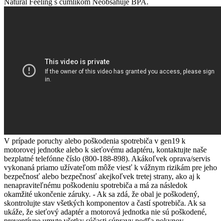
Natural Feeling s cumlíkom Neobsahuje BPA.
V prípade poruchy alebo poškodenia spotrebiča v gen19 k
motorovej jednotke alebo k sieťovému adaptéru, kontaktujte naše
bezplatné telefónne číslo (800-188-898). Akákoľvek oprava/servis
vykonaná priamo užívateľom môže viesť k vážnym rizikám pre jeho
bezpečnosť alebo bezpečnosť akejkoľvek tretej strany, ako aj k
nenapraviteľnému poškodeniu spotrebiča a má za následok
okamžité ukončenie záruky. - Ak sa zdá, že obal je poškodený,
skontrolujte stav všetkých komponentov a častí spotrebiča. Ak sa
ukáže, že sieťový adaptér a motorová jednotka nie sú poškodené,
preventívne umyte všetky súčasti súpravy podľa pokynov