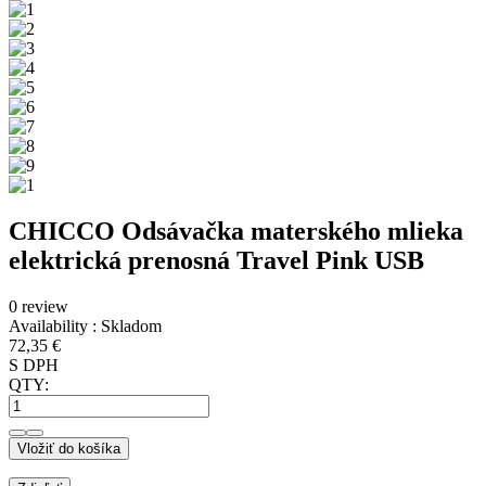
CHICCO Odsávačka materského mlieka
elektrická prenosná Travel Pink USB
0 review
Availability :
Skladom
72,35 €
S DPH
QTY:
Vložiť do košíka