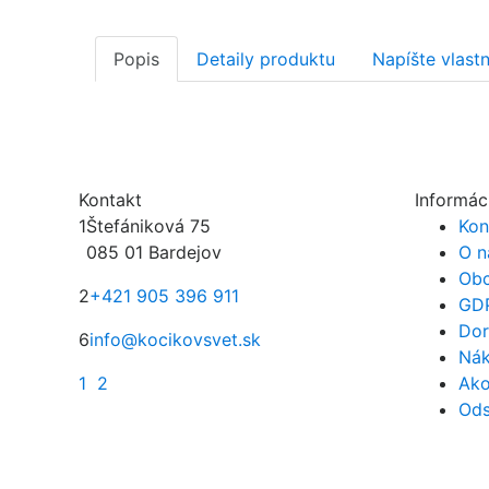
Popis
Detaily produktu
Napíšte vlast
Kontakt
Informác
1
Štefániková 75
Kon
085 01 Bardejov
O n
Obc
2
+421 905 396 911
GD
Dor
6
info@kocikovsvet.sk
Nák
1
2
Ako
Ods