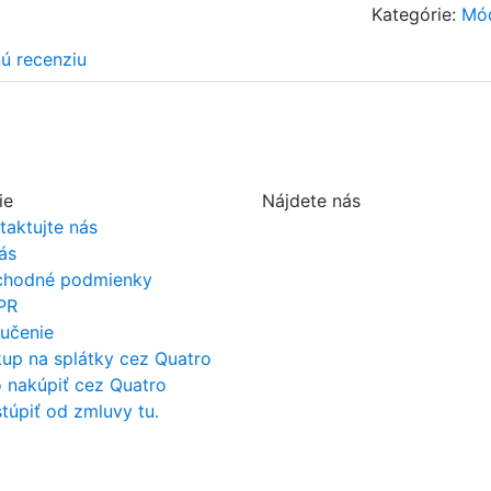
Kategórie:
Mó
nú recenziu
ie
Nájdete nás
taktujte nás
ás
hodné podmienky
PR
učenie
up na splátky cez Quatro
 nakúpiť cez Quatro
túpiť od zmluvy tu.