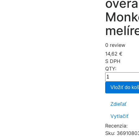
overa
Monke
melíre
0 review
14,62 €
S DPH
QTY:
Vložiť do ko
Zdieľať
Vytlačiť
Recenzia:
Sku
:
3691080