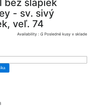
l bez šlapiek
y - sv. sivý
k, veľ. 74
Availability :

Posledné kusy v sklade
šíka
3