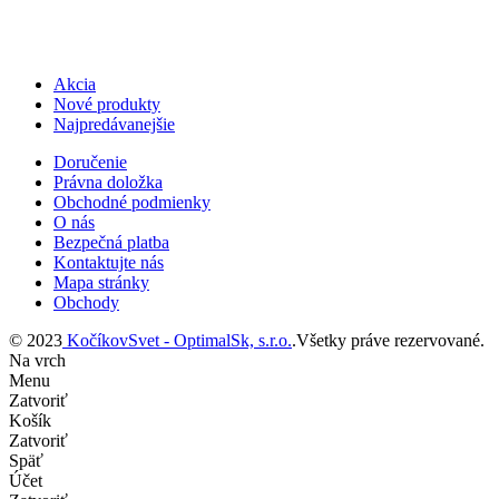
Akcia
Nové produkty
Najpredávanejšie
Doručenie
Právna doložka
Obchodné podmienky
O nás
Bezpečná platba
Kontaktujte nás
Mapa stránky
Obchody
© 2023
KočíkovSvet - OptimalSk, s.r.o.
.Všetky práve rezervované.
Na vrch
Menu
Zatvoriť
Košík
Zatvoriť
Späť
Účet