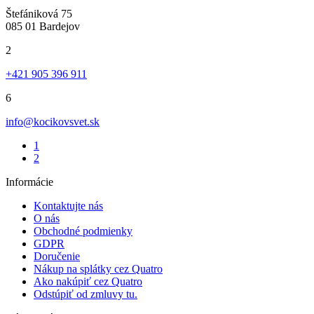
Štefániková 75
085 01 Bardejov
2
+421 905 396 911
6
info@kocikovsvet.sk
1
2
Informácie
Kontaktujte nás
O nás
Obchodné podmienky
GDPR
Doručenie
Nákup na splátky cez Quatro
Ako nakúpiť cez Quatro
Odstúpiť od zmluvy tu.