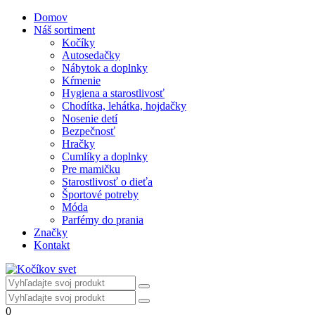
Domov
Náš sortiment
Kočíky
Autosedačky
Nábytok a doplnky
Kŕmenie
Hygiena a starostlivosť
Chodítka, lehátka, hojdačky
Nosenie detí
Bezpečnosť
Hračky
Cumlíky a doplnky
Pre mamičku
Starostlivosť o dieťa
Športové potreby
Móda
Parfémy do prania
Značky
Kontakt
0