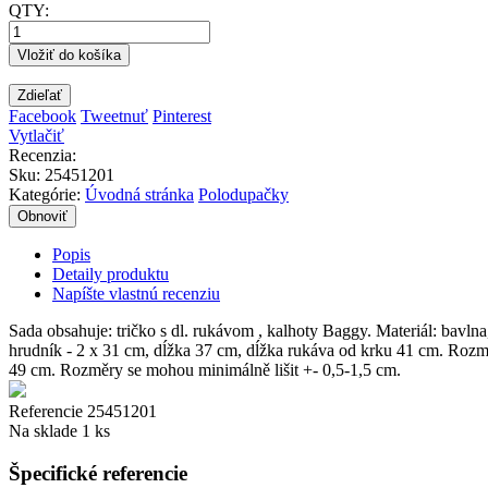
QTY:
Vložiť do košíka
Zdieľať
Facebook
Tweetnuť
Pinterest
Vytlačiť
Recenzia:
Sku
:
25451201
Kategórie:
Úvodná stránka
Polodupačky
Popis
Detaily produktu
Napíšte vlastnú recenziu
Sada obsahuje: tričko s dl. rukávom , kalhoty Baggy. Materiál: bavlna
hrudník - 2 x 31 cm, dĺžka 37 cm, dĺžka rukáva od krku 41 cm. Rozměry
49 cm. Rozměry se mohou minimálně lišit +- 0,5-1,5 cm.
Referencie
25451201
Na sklade
1 ks
Špecifické referencie