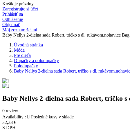
Košík je prázdny
Zaregistrujte si účet
Prihlásiť sa
Odhlásenie
Objednať
Môj zoznam želaní
Baby Nellys 2-dielna sada Robert, tričko s dl. rukávom,nohavice Ba
Úvodná stránka
Móda
Pre dieťa
Dupačky a polodupačky
Polodupačky
Baby Nellys 2-dielna sada Robert, tričko s dl. rukávom,nohav
Baby Nellys 2-dielna sada Robert, tričko 
0 review
Availability :

Posledné kusy v sklade
32,33 €
S DPH