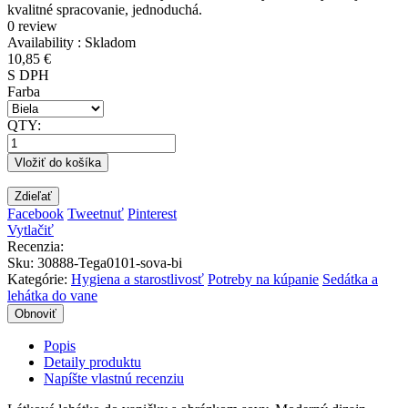
kvalitné spracovanie, jednoduchá.
0 review
Availability :
Skladom
10,85 €
S DPH
Farba
QTY:
Vložiť do košíka
Zdieľať
Facebook
Tweetnuť
Pinterest
Vytlačiť
Recenzia:
Sku
:
30888-Tega0101-sova-bi
Kategórie:
Hygiena a starostlivosť
Potreby na kúpanie
Sedátka a
lehátka do vane
Popis
Detaily produktu
Napíšte vlastnú recenziu