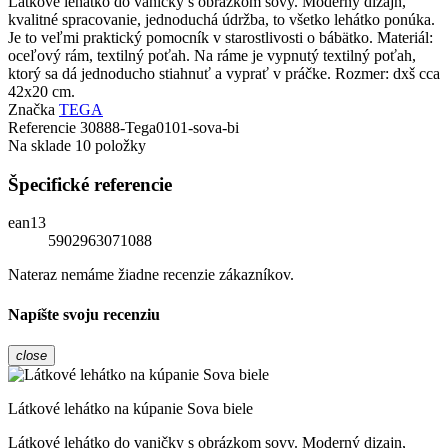
Látkové lehátko do vaničky s obrázkom sovy. Moderný dizajn,
kvalitné spracovanie, jednoduchá údržba, to všetko lehátko ponúka.
Je to veľmi praktický pomocník v starostlivosti o bábätko. Materiál:
oceľový rám, textilný poťah. Na ráme je vypnutý textilný poťah,
ktorý sa dá jednoducho stiahnuť a vyprať v práčke. Rozmer: dxš cca
42x20 cm.
Značka
TEGA
Referencie
30888-Tega0101-sova-bi
Na sklade
10 položky
Špecifické referencie
ean13
5902963071088
Nateraz nemáme žiadne recenzie zákazníkov.
Napíšte svoju recenziu
close
Látkové lehátko na kúpanie Sova biele
Látkové lehátko do vaničky s obrázkom sovy. Moderný dizajn,