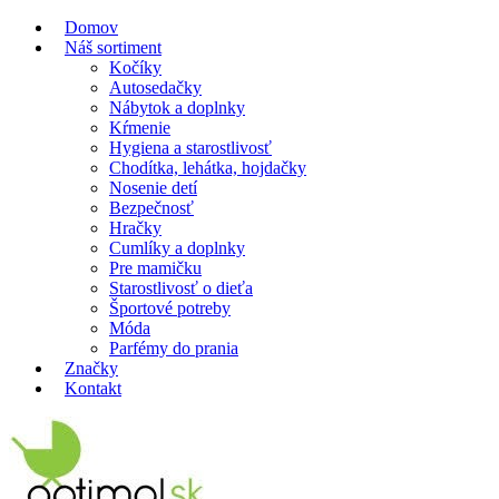
Domov
Náš sortiment
Kočíky
Autosedačky
Nábytok a doplnky
Kŕmenie
Hygiena a starostlivosť
Chodítka, lehátka, hojdačky
Nosenie detí
Bezpečnosť
Hračky
Cumlíky a doplnky
Pre mamičku
Starostlivosť o dieťa
Športové potreby
Móda
Parfémy do prania
Značky
Kontakt