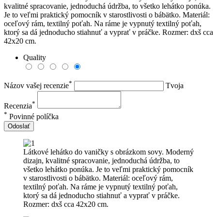
kvalitné spracovanie, jednoduchá údržba, to všetko lehátko ponúka.
Je to veľmi praktický pomocník v starostlivosti o bábätko. Materiál:
oceľový rám, textilný poťah. Na ráme je vypnutý textilný poťah,
ktorý sa dá jednoducho stiahnuť a vyprať v práčke. Rozmer: dxš cca
42x20 cm.
Quality
*
Názov vašej recenzie
Tvoja
*
Recenzia
*
Povinné políčka
Odoslať
Látkové lehátko do vaničky s obrázkom sovy. Moderný
dizajn, kvalitné spracovanie, jednoduchá údržba, to
všetko lehátko ponúka. Je to veľmi praktický pomocník
v starostlivosti o bábätko. Materiál: oceľový rám,
textilný poťah. Na ráme je vypnutý textilný poťah,
ktorý sa dá jednoducho stiahnuť a vyprať v práčke.
Rozmer: dxš cca 42x20 cm.