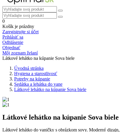
0
Košík je prázdny
Zaregistrujte si účet
Prihlásiť sa
Odhlásenie
Objednať
Môj zoznam želaní
Látkové lehátko na kúpanie Sova biele
Úvodná stránka
Hygiena a starostlivosť
Potreby na kúpanie
Sedátka a lehátka do vane
Látkové lehátko na kúpanie Sova biele
Látkové lehátko na kúpanie Sova biele
Látkové lehátko do vaničky s obrázkom sovy. Moderný dizajn,