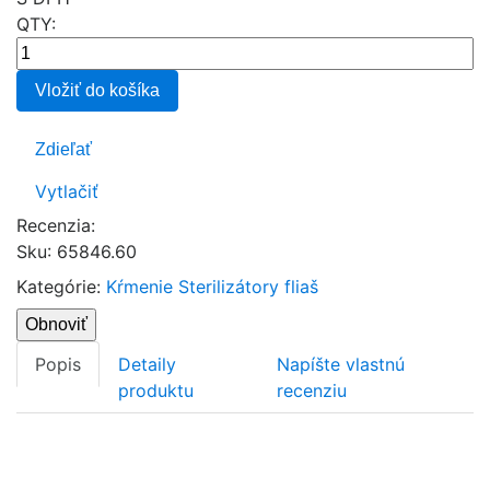
QTY:
Vložiť do košíka
Zdieľať
Vytlačiť
Recenzia:
Sku
:
65846.60
Kategórie:
Kŕmenie
Sterilizátory fliaš
Popis
Detaily
Napíšte vlastnú
produktu
recenziu