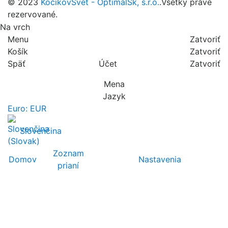
© 2023
KočíkovSvet - OptimalSk, s.r.o.
.Všetky práve
rezervované.
Na vrch
Menu
Zatvoriť
Košík
Zatvoriť
Späť
Účet
Zatvoriť
Mena
Jazyk
Euro: EUR
Slovenčina
Zoznam
Domov
Nastavenia
prianí